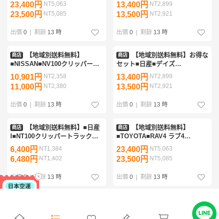
MXAA54/MXAA52 ガソリン車
B43W/B44W/B45W 標準地仕様
23,400円
NT5,063
13,400円
NT2,899
平成31年4月～【サイドバイザ
平成31年4月～令和4年9月【純
23,500円
NT5,085
13,500円
NT2,921
ー＆フロアマット】
正型サイドバイザー＆フロアマ
ット
出價
0
|
剩餘
13 時
出價
0
|
剩餘
13 時
【地域別送料無料】
【地域別送料無料】お得な
商店
商店
■NISSAN■NV100クリッパーリ
セット■日産■デイズ
オ DR17W 平成27年2月～令和6
B43W/B44W/B45W 標準地仕様
10,901円
NT2,358
13,400円
NT2,899
年2月 リアシート分割可倒【純
平成31年4月～令和4年9月【純
11,000円
NT2,380
13,500円
NT2,921
正型ドアバイザー＆ゴムマッ
正型サイドバイザー＆フロアマ
ト】
ット
出價
0
|
剩餘
13 時
出價
0
|
剩餘
13 時
【地域別送料無料】■日産
【地域別送料無料】
商店
商店
I■NT100クリッパートラック
■TOYOTA■RAV4 ラブ4
DR16T 平成25年12月～【純正型
MXAA54/MXAA52 ガソリン車
6,400円
NT1,384
23,400円
NT5,063
サイドバイザー＆ゴムマット】
平成31年4月～【サイドバイザ
6,480円
NT1,402
23,500円
NT5,085
専用留め具付
ー＆フロアマット】
出價
0
|
剩餘
13 時
出價
0
|
剩餘
13 時
【安心の日本製】■日産■
【地域別送料無料】お得セ
商店
商店
ノート オーラ NOTE AURA
ット■日産■デイズ
FE13 令和3年8月～【純正型サ
B46W/B47W/B48W 寒冷地仕様