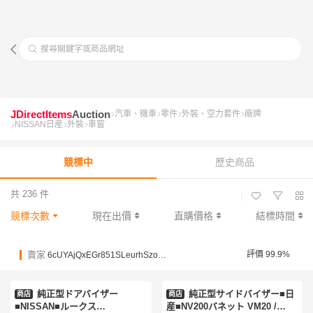
搜尋關鍵字或商品網址
JDirectItems
Auction
汽車、機車
零件
外裝、空力套件
廠牌
NISSAN日産
外裝
車窗
競標中
歷史商品
共 236 件
|
競標次數
現在出價
直購價格
結標時間
賣家
評價 99.9%
6cUYAjQxEGr851SLeurhSzoEJHGNU
純正型ドアバイザー
純正型サイドバイザー■日
商店
商店
■NISSAN■ルークス
産■NV200バネット VM20 /