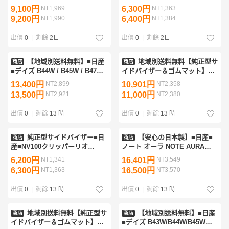
B44A/B45A/B47A/B48A 令和2
VNM20 平成21年5月～【安心の
9,100円
NT1,969
6,300円
NT1,363
年3月～令和7年10月 取扱説明書
二重固定】取扱説明書付【実車
9,200円
NT1,990
6,400円
NT1,384
付【実車フィッティング
フィッティング済】
出價
0
|
剩餘
2日
出價
0
|
剩餘
2日
【地域別送料無料】■日産
地域別送料無料【純正型サ
商店
商店
■デイズ B44W / B45W / B47W /
イドバイザー＆ゴムマット】■
B48W 標準地仕様 令和4年10月
日産■NV100クリッパーリオ
13,400円
NT2,899
10,901円
NT2,358
～【純正型サイドバイザー＆フ
DR17W 平成27年2月～令和6年2
13,500円
NT2,921
11,000円
NT2,380
ロアマット】
月 リアシート分割可倒
出價
0
|
剩餘
13 時
出價
0
|
剩餘
13 時
純正型サイドバイザー■日
【安心の日本製】■日産■
商店
商店
産■NV100クリッパーリオ
ノート オーラ NOTE AURA
DR17W 平成27年3月～【安心の
FE13 令和3年8月～【純正型サ
6,200円
NT1,341
16,401円
NT3,549
ダブル固定式】取付説明書付
イドバイザー＆フロアマット】
6,300円
NT1,363
16,500円
NT3,570
【実車フィッティング済】
送料無料
出價
0
|
剩餘
13 時
出價
0
|
剩餘
13 時
地域別送料無料【純正型サ
【地域別送料無料】■日産
商店
商店
イドバイザー＆ゴムマット】■
■デイズ B43W/B44W/B45W