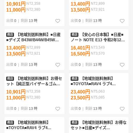
日産■NV100クリッパーリオ
B46W/B47W/B48W 寒冷地仕様
10,901円
NT2,358
13,400円
NT2,899
DR17W 平成27年2月～令和6年2
令和4年10月～【純正型サイド
11,000円
NT2,380
13,500円
NT2,921
月 リアシート分割可倒
バイザー＆フロアマット】
出價
0
|
剩餘
13 時
出價
0
|
剩餘
13 時
【地域別送料無料】■日産
【安心の日本製】■日産■
商店
商店
■デイズ B43W/B44W/B45W
ノート NOTE E13 令和2年12月
B46W/B47W/B48W 寒冷地仕様
～【純正型サイドバイザー＆フ
13,400円
NT2,899
16,401円
NT3,549
令和4年10月～【純正型サイド
ロアマット】送料無料
13,500円
NT2,921
16,500円
NT3,570
バイザー＆フロアマット】
出價
0
|
剩餘
13 時
出價
0
|
剩餘
13 時
【地域別送料無料】お得セ
【地域別送料無料】
商店
商店
ット【純正型バイザー＆ゴムマ
■TOYOTA■RAV4 ラブ4
ット】■日産■NV100クリッパー
AXAH54/AXAH52 ハイブリッド
10,901円
NT2,358
23,400円
NT5,063
DR17V 平成27年3月～令和6年2
車 平成31年4月～【サイドバイ
11,000円
NT2,380
23,500円
NT5,085
月 リアシート一体型
ザー＆フロアマット】
出價
0
|
剩餘
13 時
出價
0
|
剩餘
13 時
【地域別送料無料】
【地域別送料無料】お得な
商店
商店
■TOYOTA■RAV4 ラブ4
セット■日産■デイズ