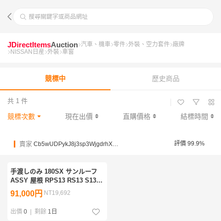
搜尋關鍵字或商品網址
JDirectItems
Auction
汽車、機車
零件
外裝、空力套件
廠牌
NISSAN日産
外裝
車窗
競標中
歷史商品
共 1 件
|
競標次數
現在出價
直購價格
結標時間
賣家
評價 99.9%
Cb5wUDPykJ8j3sp3WjgdrhX2FG4Lu
手渡しのみ 180SX サンルーフ
ASSY 屋根 RPS13 RS13 S13
PS13 シルビア カットボディ ル
91,000円
NT19,692
ーフ 移植 流用等に 横転車両に
ガラス付き
出價
0
|
剩餘
1日