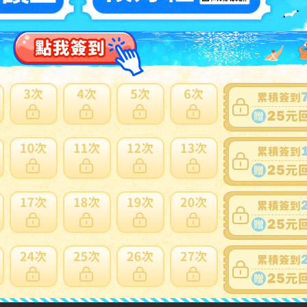
賣家
56adppetWwPiTpwRhYZKvGYvLi5xx
0~0件 / 0件
跳至
頁
賣家寄錯全額處理
運送損壞全