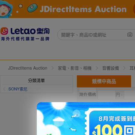
JDirectItems Auction
家電、影音、相機
音響設備
耳
分類清單
競標中商品
SONY索尼
円 -
現在出價
直購價