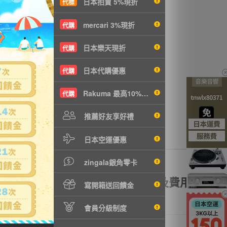
日本拍賣 5%現折
代標
沒有商品拍賣
mercari 3%現折
代購
日本樂天現折
代購
日本代購優惠
代購
Rakuma 最高10%現折
代購
推薦好友享好禮
日本空運優惠
zingala銀角零卡
額理賠
全透明資訊及費用
寫開箱送回饋金
會員分級制度