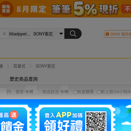
03/04
海外
機
耳罩式
SONY索尼
歷史商品查詢
円
賣家
商品狀況
有直購價
新上架(24小時內
競標高到低
結標時間
圖片
列表