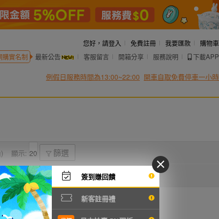
您好，
請登入
免費註冊
我要匯款
購物車
網購實名制
最新公告
客服留言
開箱分享
服務說明
下載APP
例假日服務時間為13:00~22:00
開車自取免費停車一小時
)
顯示:
篩選
簽到賺回饋
新客註冊禮