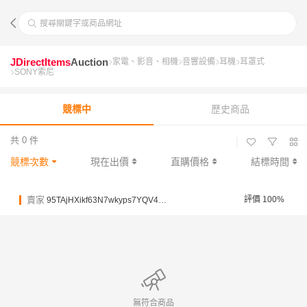
搜尋關鍵字或商品網址
JDirectItems
Auction
家電、影音、相機
音響設備
耳機
耳罩式
SONY索尼
競標中
歷史商品
共 0 件
|
競標次數
現在出價
直購價格
結標時間
賣家
評價 100%
95TAjHXikf63N7wkyps7YQV4y5gvG
無符合商品