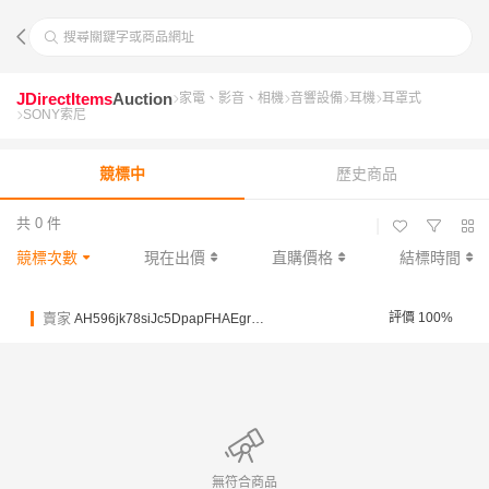
搜尋關鍵字或商品網址
JDirectItems
Auction
家電、影音、相機
音響設備
耳機
耳罩式
SONY索尼
競標中
歷史商品
共 0 件
|
競標次數
現在出價
直購價格
結標時間
賣家
評價 100%
AH596jk78siJc5DpapFHAEgrPX2Np
無符合商品