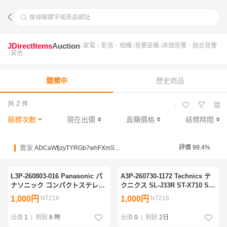
搜尋關鍵字或商品網址
JDirectItems
Auction
家電、影音、相機
音響設備
床頭音響、組合音響
其他
競標中
歷史商品
共 2 件
|
競標次數
現在出價
直購價格
結標時間
賣家
評價 99.4%
ADCaWfjzyTYRGb7whFXmSRm6AGFck
L3P-260803-016 Panasonic パ
A3P-260730-1172 Technics テ
ナソニック コンパクトステレオ
クニクス SL-J33R ST-X710 SU-
システム オーディオ機器 CD
X710 SH-E7 SL-X710 RS-X710-
1,000円
NT216
1,000円
NT216
2021年製 ブラック 通電確認済
K SB-CD710 オーディオ機器 8
現状品 リモコン付
点セット
出價
1
|
剩餘
8 時
出價
0
|
剩餘
2日