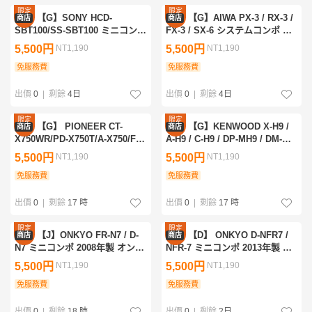
限定
限定
【G】SONY HCD-
【G】AIWA PX-3 / RX-3 /
商店
商店
優惠
優惠
SBT100/SS-SBT100 ミニコンポ
FX-3 / SX-6 システムコンポ ア
ソニー 3347456
イワ 3210672
5,500円
NT1,190
5,500円
NT1,190
免服務費
免服務費
出價
0
|
剩餘
4日
出價
0
|
剩餘
4日
限定
限定
【G】 PIONEER CT-
【G】KENWOOD X-H9 /
商店
商店
優惠
優惠
X750WR/PD-X750T/A-X750/F-
A-H9 / C-H9 / DP-MH9 / DM-
X750/GR-X750/S-X750V システ
WH9 / LS-H9 システムコンポ ケ
5,500円
NT1,190
5,500円
NT1,190
ムコンポ パイオニア 3347659
ンウッド 3347651
免服務費
免服務費
出價
0
|
剩餘
17 時
出價
0
|
剩餘
17 時
限定
限定
【J】ONKYO FR-N7 / D-
【D】 ONKYO D-NFR7 /
商店
商店
優惠
優惠
N7 ミニコンポ 2008年製 オンキ
NFR-7 ミニコンポ 2013年製 オ
ョー 3347840
ンキョー 3348057
5,500円
NT1,190
5,500円
NT1,190
免服務費
免服務費
出價
0
|
剩餘
18 時
出價
0
|
剩餘
2日