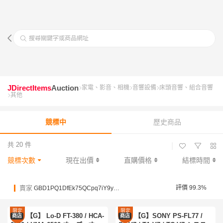
搜尋關鍵字或商品網址
JDirectItems
Auction
家電、影音、相機
音響設備
床頭音響、組合音響
其他
競標中
歷史商品
共 20 件
|
競標次數
現在出價
直購價格
結標時間
賣家
評價 99.3%
GBD1PQ1DfEk75QCpq7iY9ynecCTDn
限定
限定
【G】 Lo-D FT-380 / HCA-
【G】SONY PS-FL77 /
商店
商店
優惠
優惠