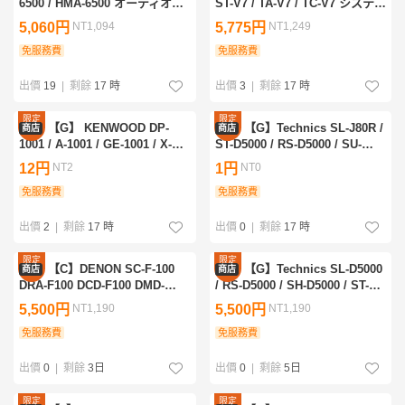
6500 / HMA-6500 オーディオセ
ST-V7 / TA-V7 / TC-V7 システム
ット 3台 ローディ 3347905
コンポ ソニー 3348015
5,060円
NT1,094
5,775円
NT1,249
免服務費
免服務費
出價
19
|
剩餘
17 時
出價
3
|
剩餘
17 時
限定
限定
【G】 KENWOOD DP-
【G】Technics SL-J80R /
商店
商店
優惠
優惠
1001 / A-1001 / GE-1001 / X-
ST-D5000 / RS-D5000 / SU-
1001 / LS-1001 システムコンポ
D5000 / SL-D5000 / SH-D5000 /
12円
NT2
1円
NT0
ケンウッド 3347822
SB-D5000 システムコンポ テク
免服務費
ニクス 3347368
免服務費
出價
2
|
剩餘
17 時
出價
0
|
剩餘
17 時
限定
限定
【C】DENON SC-F-100
【G】Technics SL-D5000
商店
商店
優惠
優惠
DRA-F100 DCD-F100 DMD-
/ RS-D5000 / SH-D5000 / ST-
F100 AVC-1870 システムコンポ
D5000 / SU-D5000 / SB-D5000
5,500円
NT1,190
5,500円
NT1,190
デノン 3346556
システムコンポ テクニクス
免服務費
3347023
免服務費
出價
0
|
剩餘
3日
出價
0
|
剩餘
5日
限定
限定