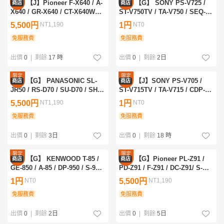
【J】Pioneer F-X640 / A-
【G】 SONY PS-V725 /
商店
商店
優惠
優惠
X640 / GR-X640 / CT-X640WR /
ST-V750TV / TA-V750 / SEQ-
PD-X640 / S-X640V システムコ
V750 / CDP-V750 / TC-V750 /
5,500円
NT1,190
1円
NT0
ンポ パイオニア 3345492
SS-V750AV システムコンポ ソ
免服務費
ニー 3348048
免服務費
出價
0
|
剩餘
17 時
出價
0
|
剩餘
2日
限定
限定
【G】 PANASONIC SL-
【J】SONY PS-V705 /
商店
商店
優惠
優惠
JR50 / RS-D70 / SU-D70 / SH-
ST-V715TV / TA-V715 / CDP-
D70 システムコンポ パナソニッ
V715 / SEQ-V715 / TC-V715 /
5,500円
NT1,190
1円
NT0
ク 3345868
SS-V715AV システムコンポ ソ
免服務費
ニー 3347937
免服務費
出價
0
|
剩餘
3日
出價
0
|
剩餘
18 時
限定
限定
【G】 KENWOOD T-85 /
【G】Pioneer PL-Z91 /
商店
商店
優惠
優惠
GE-850 / A-85 / DP-950 / S-9M /
PD-Z91 / F-Z91 / DC-Z91/ S-
SW-9 システムコンポ ケンウッ
Z91V システムコンポ パイオニ
1円
NT0
5,500円
NT1,190
ド 3348124
ア 3347202
免服務費
免服務費
出價
0
|
剩餘
2日
出價
0
|
剩餘
5日