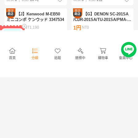
限定
限定
【J】Kenwood M-EB50
【G】DENON SC-201SA
商店
商店
優惠
優惠
ミニコンポ ケンウッド 3347534
/CDR-201SA/TU-201SA/PMA-
201SA システムコンポ デノン
5,500円
NT1,190
1円
NT0
3348164
免服務費
免服務費
出價
0
|
剩餘
4日
出價
0
|
剩餘
2日
首頁
分類
追蹤
競標中
購物車
會員中心
— 已經到底了 —