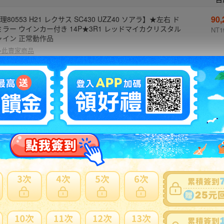
90
理80553 H21 レクサス SC430 UZZ40 ソアラ】★左右 ド
ミラー ウインカー付き 14P★3R1 レッドマイカクリスタル
NT1
ャイン 正常動作品
多此賣家商品
3
理77818 H22 レクサス LS600H UVF45】★右 ドアミラー
4Pカプラー★正常動作品
N
多此賣家商品
16
理79665 H19 レクサス LS460 USF40】★後期 右 ドアミ
ー 16P+2Pカプラー★後期仕様車外しの為,ブラインドスポ
NT
ト以外は 正常動作品
多此賣家商品