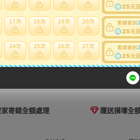
16
理80453 H26 レクサスLS460 USF40 後期】★BSM付き
 ドアミラー 16Pカプラー★正常動作品
NT
多此賣家商品
1~4件 / 4件
1
跳至
頁
賣家寄錯全額處理
運送損壞全