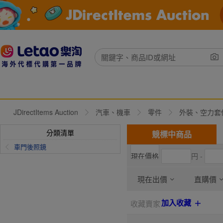
JDirectItems Auction
汽車、機車
零件
外裝、空力套
分類清單
競標中商品
車門後照鏡
円 -
現在出價
直購價
加入收藏
收藏賣家