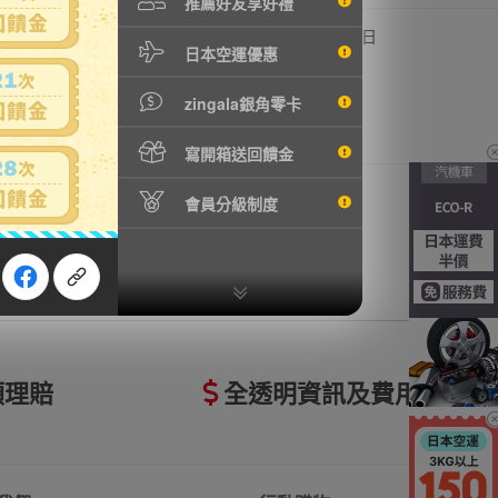
推薦好友享好禮
,500円
-
0
4日
日本空運優惠
3570元
zingala銀角零卡
寫開箱送回饋金
會員分級制度
額理賠
全透明資訊及費用