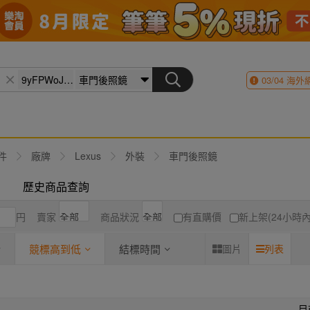
03/04
海外
件
廠牌
Lexus
外裝
車門後照鏡
歷史商品查詢
円
賣家
商品狀況
有直購價
新上架(24小時內
競標高到低
結標時間
圖片
列表
目