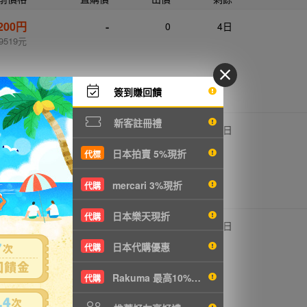
,200円
-
0
4日
9519元
簽到賺回饋
新客註冊禮
,300円
-
0
1日
T714元
日本拍賣 5%現折
代標
mercari 3%現折
代購
日本樂天現折
代購
,500円
-
0
5日
3570元
日本代購優惠
代購
Rakuma 最高10%現折
代購