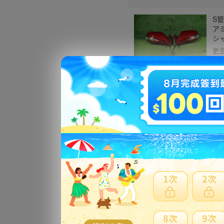
S管
ア
シ
更
S管
1
更
S管
ラ
ッ
更