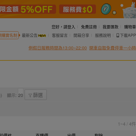
您好，
請登入
免費註冊
我要匯款
購物車
網購實名制
最新公告
客服留言
開箱分享
服務說明
下載APP
例假日服務時間為13:00~22:00
開車自取免費停車一小時
)
顯示:
篩選
1~4 / 4件
前價格
直購價
出價
剩餘