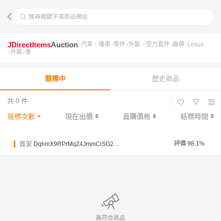
搜尋關鍵字或商品網址
JDirectItems
Auction
汽車、機車
零件
外裝、空力套件
廠牌
Lexus
外裝
後
競標中
歷史商品
共 0 件
|
競標次數
現在出價
直購價格
結標時間
賣家
評價 98.1%
DqhniX9RPrMqZ4JmmCiSG2ZntfVaK
無符合商品