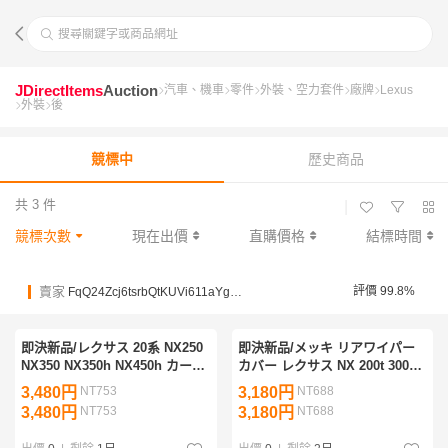
搜尋關鍵字或商品網址
JDirectItems
Auction
汽車、機車
零件
外裝、空力套件
廠牌
Lexus
外裝
後
競標中
歷史商品
共 3 件
|
競標次數
現在出價
直購價格
結標時間
賣家
評價 99.8%
FqQ24Zcj6tsrbQtKUVi611aYgM9Ym
即決新品/レクサス 20系 NX250
即決新品/メッキ リアワイパー
NX350 NX350h NX450h カーボ
カバー レクサス NX 200t 300h
ン調 リアワイパーカバー アー
ソリオ バンディット カローラ
3,480円
NT753
3,180円
NT688
ムカバー アクセサリー ドレス
クロス RAV4 ウィッシュ ヴァン
3,480円
NT753
3,180円
NT688
アップ
ガード デリカD2