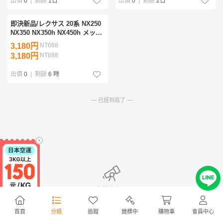
出價
0
|
剩餘
1日
出價
0
|
剩餘
2日
即決新品/レクサス 20系 NX250
NX350 NX350h NX450h メッキ
シルバー リアワイパーカバー
3,180円
NT688
アームカバー アクセサリー ド
3,180円
NT688
レスアップ
出價
0
|
剩餘
6 時
— 已經到底了 —
無符合商品
首頁
分類
追蹤
競標中
購物車
會員中心