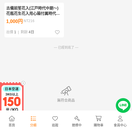
古備前笙花入(江戸時代中期～)
花瓶花生花入用心箱付属時代貴
重名品茶陶茶道具個人蔵陶器愛
1,000円
NT216
好家所蔵品
出價
1
|
剩餘
4日
— 已經到底了 —
無符合商品
首頁
分類
追蹤
競標中
購物車
會員中心