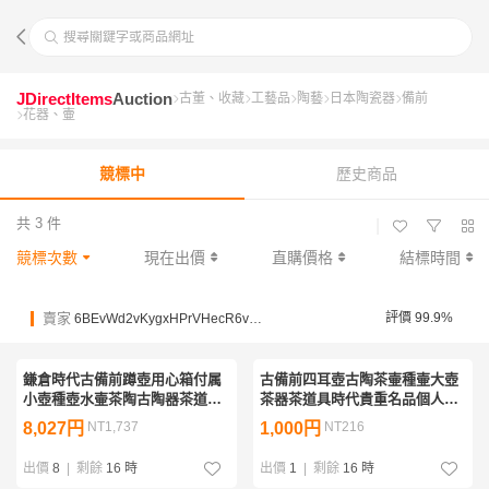
搜尋關鍵字或商品網址
JDirectItems
Auction
古董、收藏
工藝品
陶藝
日本陶瓷器
備前
花器、壷
競標中
歷史商品
共 3 件
|
競標次數
現在出價
直購價格
結標時間
賣家
評價 99.9%
6BEvWd2vKygxHPrVHecR6vLzBwy1S
鎌倉時代古備前蹲壺用心箱付属
古備前四耳壺古陶茶壷種壷大壺
小壺種壺水壷茶陶古陶器茶道具
茶器茶道具時代貴重名品個人蔵
煎茶道具個人蔵陶器愛好家所蔵
コレクター蒐集品
8,027円
NT1,737
1,000円
NT216
品
出價
8
|
剩餘
16 時
出價
1
|
剩餘
16 時