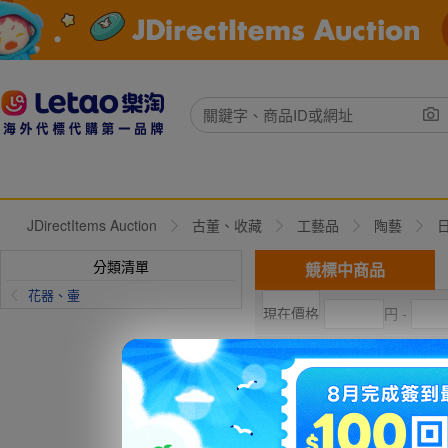
JDirectItems Auction
古董、收藏
工藝品
陶藝
分類清單
競標中商品
花器、壷
円 -
現在出價
直購價