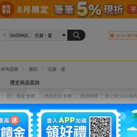
03/04
海外
日本陶瓷器
備前
花器、壷
歷史商品查詢
円
賣家
商品狀況
有直購價
新上架(24小時內
競標高到低
結標時間
圖片
列表