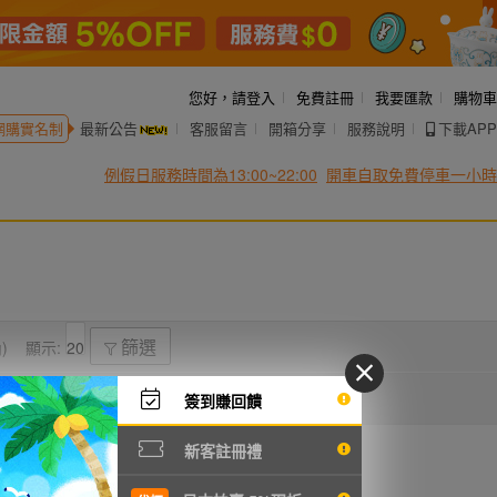
您好，
請登入
免費註冊
我要匯款
購物車
網購實名制
最新公告
客服留言
開箱分享
服務說明
下載APP
例假日服務時間為13:00~22:00
開車自取免費停車一小時
)
顯示:
篩選
簽到賺回饋
新客註冊禮