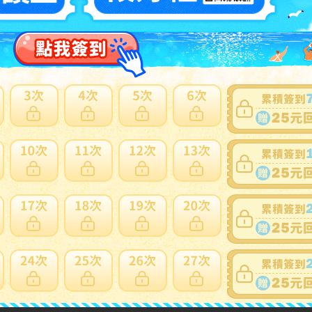
賣家
GbEM9jSQa13UjiXAuPbeSgdKHKGT
0~0件 / 0件
跳至
頁
賣家寄錯全額處理
運送損壞全