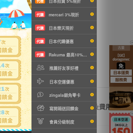
日本拍賣 5%現折
代標
L
沒有商品拍賣
mercari 3%現折
代購
日本樂天現折
代購
日本代購優惠
代購
Rakuma 最高10%現折
代購
推薦好友享好禮
日本空運優惠
zingala銀角零卡
額理賠
全透明資訊及費用
寫開箱送回饋金
會員分級制度