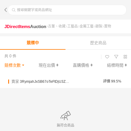
搜尋關鍵字或商品網址
JDirectItems
Auction
古董、收藏
工藝品
金屬工藝
銀製
置物
競標中
歷史商品
共 0 件
|
競標次數
現在出價
直購價格
結標時間
賣家
評價 99.5%
3RymjahJxSB67oTeFtDjU3ZEgxBUN
無符合商品