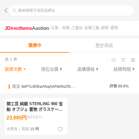
搜尋關鍵字或商品網址
JDirectItems
Auction
古董、收藏
工藝品
金屬工藝
銀製
置物
競標中
歷史商品
共 1 件
|
競標次數
現在出價
直購價格
結標時間
賣家
評價 99.8%
3ePYLB5KwA5qAAPdHhz2N96HJPbZC
関工芸 純銀 STERLING 980 宝
船 オブジェ 置物 ガラスケース
付 銀部分重量約92ｇ 現状渡し
23,000円
NT4,977
出價
5
|
剩餘
10 時