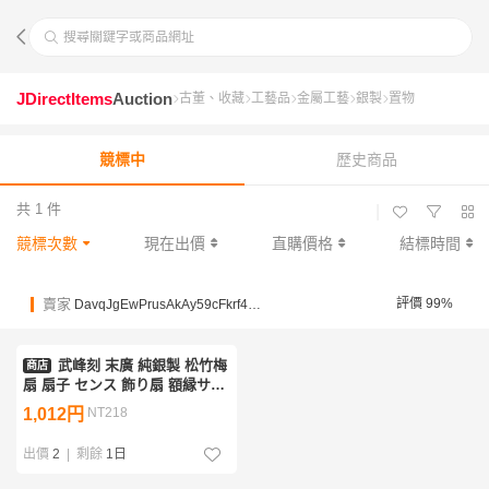
搜尋關鍵字或商品網址
JDirectItems
Auction
古董、收藏
工藝品
金屬工藝
銀製
置物
競標中
歷史商品
共 1 件
|
競標次數
現在出價
直購價格
結標時間
賣家
評價 99%
DavqJgEwPrusAkAy59cFkrf4mGHgb
武峰刻 末廣 純銀製 松竹梅
商店
扇 扇子 センス 飾り扇 額縁サイ
ズ 約41×33.5cm 銀細工 現状品
1,012円
NT218
出價
2
|
剩餘
1日