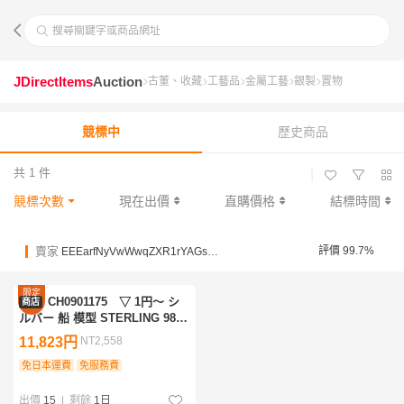
搜尋關鍵字或商品網址
JDirectItems
Auction
古董、收藏
工藝品
金屬工藝
銀製
置物
競標中
歷史商品
共 1 件
|
競標次數
現在出價
直購價格
結標時間
賣家
評價 99.7%
EEEarfNyVwWwqZXR1rYAGskvpwAoL
限定
CH0901175 ▽ 1円～ シ
商店
優惠
ルバー 船 模型 STERLING 980
刻印 銀製 ヨット ガラスケース
11,823円
NT2,558
置物 置き物 飾り インテリア 中
古品 現状品
免日本運費
免服務費
出價
15
|
剩餘
1日