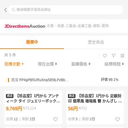
搜尋關鍵字或商品網址
JDirectItems
Auction
古董、收藏
工藝品
金屬工藝
銀製
置物
競標中
歷史商品
共 5 件
|
競標次數
現在出價
直購價格
結標時間
賣家
評價 99.1%
FP4gPB5URuXnqS85tLPzBbgHQALxo
【珍品堂】1円から アンテ
【珍品堂】1円から 足銀刻
商店
商店
ィーク タイ ジュエリーボック
印 翡翠風 珊瑚風 簪 かんざし 3
ス 銀製 時代物 骨董品 古美術 長
本セット 古玩 長19cm 重70g
9,769円
NT2,114
56円
NT12
12cm 重239g M-B77S-SR2
M-A36X-CF5
出價
12
|
剩餘
2日
出價
5
|
剩餘
2日