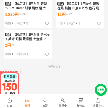
【珍品堂】1円から 銀製
【珍品堂】1円から 銀製
商店
商店
シルバ sliver 刻印 龍紋 簪 かん
在銘 指輪 10点まとめ 色石 珊瑚
ざし 髪飾り 彫金 細工 和装小物
翡翠 瑪瑙 アクセサリー ヴィン
1,820円
NT393
12円
NT2
古美術 時代物 16cm 重32g M-
テージ M-A55X-CF5
A33X-CF5
出價
2
|
剩餘
3 時
出價
2
|
剩餘
2日
【珍品堂】1円から チベッ
商店
ト美術 銀製 景泰藍 七宝焼 アク
セサリー 帯留 ペンダント まと
1円
NT0
め 唐物 珊瑚 トルコ石風 幅
6.6cm 重686g M-A81-CF
出價
1
|
剩餘
6日
— 已經到底了 —
首頁
分類
追蹤
競標中
購物車
會員中心