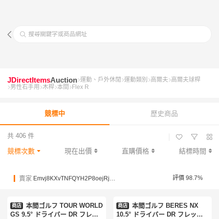
搜尋關鍵字或商品網址
JDirectItems
Auction
運動、戶外休閒
運動類別
高爾夫
高爾夫球桿
男性右手用
木桿
本間
Flex R
競標中
歷史商品
共 406 件
|
競標次數
現在出價
直購價格
結標時間
賣家
評價 98.7%
Emvj8KXvTNFQYH2P8oejRjPJBu82T
本間ゴルフ TOUR WORLD
本間ゴルフ BERES NX
商店
商店
GS 9.5° ドライバー DR フレッ
10.5° ドライバー DR フレック