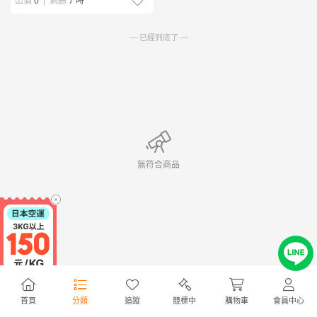
出價
0
|
剩餘
7 時
— 已經到底了 —
無符合商品
首頁
分類
追蹤
競標中
購物車
會員中心