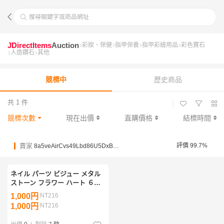
搜尋關鍵字或商品網址
JDirectItems
Auction
彩妝、保健
指甲保養
指甲彩繪用品
彩色寶石
人造鑽石
其他
競標中
歷史商品
共 1 件
|
競標次數
現在出價
直購價格
結標時間
賣家
評價 99.7%
8a5veAirCvs49Lbd86U5DxBqxhx3v
ネイル パーツ ビジュー メタル
ストーン フラワー ハート ６種
類 セット 未使用
1,000円
NT216
1,000円
NT216