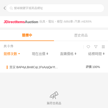
搜尋關鍵字或商品網址
JDirectItems
Auction
玩具、電玩、模型
MINI車
汽車
HERPA
競標中
歷史商品
共 0 件
|
競標次數
現在出價
直購價格
結標時間
賣家
評價 100%
BAP4yLBm8CqL1FsAzqQeYtJFWzssw
無符合商品