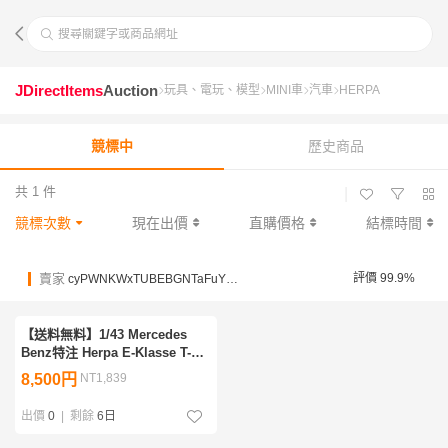
搜尋關鍵字或商品網址
JDirectItems
Auction
玩具、電玩、模型
MINI車
汽車
HERPA
競標中
歷史商品
共 1 件
|
競標次數
現在出價
直購價格
結標時間
賣家
評價 99.9%
cyPWNKWxTUBEBGNTaFuYhHaWUCSP
【送料無料】1/43 Mercedes
Benz特注 Herpa E-Klasse T-
model (E320) メルセデス Eクラ
8,500円
NT1,839
ス Tモデル (W210/S210) 1995
Green 紙箱なし
出價
0
|
剩餘
6日