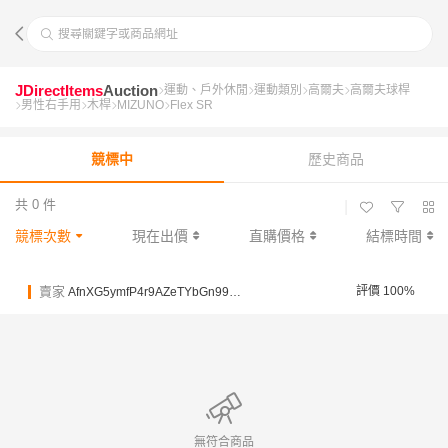
搜尋關鍵字或商品網址
JDirectItems
Auction
運動、戶外休閒
運動類別
高爾夫
高爾夫球桿
男性右手用
木桿
MIZUNO
Flex SR
競標中
歷史商品
共 0 件
|
競標次數
現在出價
直購價格
結標時間
賣家
評價 100%
AfnXG5ymfP4r9AZeTYbGn99zpVf67
無符合商品