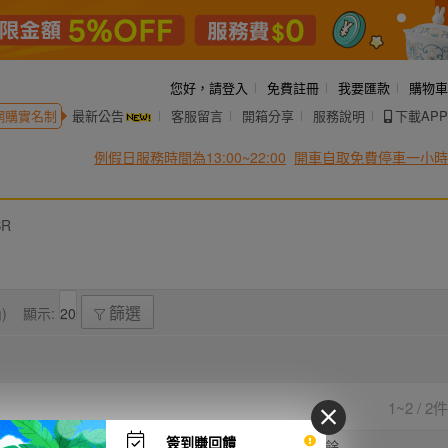
您好，
請登入
免費註冊
我要匯款
購物車
網購實名制
最新公告
客服留言
開箱分享
服務說明
下載APP
例假日服務時間為13:00~22:00
開車自取免費停車一小時
SR
)
顯示:
篩選
1~2 / 2件
簽到賺回饋
前價格
直購價
出價
剩餘