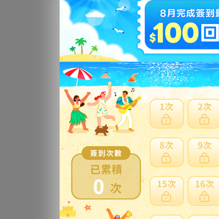
飛
ー仕
ハ
更
飛
ー仕
ド
更
0