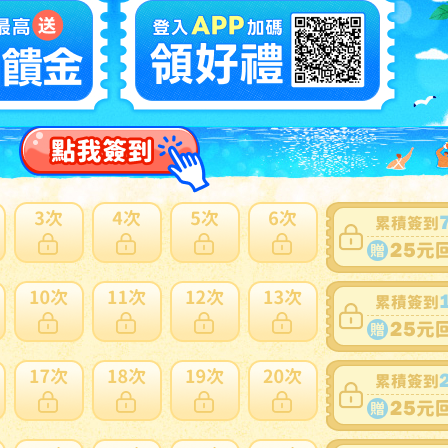
1
距離抜群！振り抜き最高で曲がらない！短尺ミニドライバ
様 ミズノ 300SⅡ COR 10度 43.5in C3 303g 純正50のSR
N
ドラス
多此賣家商品
1
距離抜群！振り抜き最高で曲がらない！短尺ミニドライバ
様 ミズノ TZOID Ti 10.5度 43.25in C7 323g 純正のSR ハ
N
ラス
多此賣家商品
1~2件 / 2件
1
跳至
頁