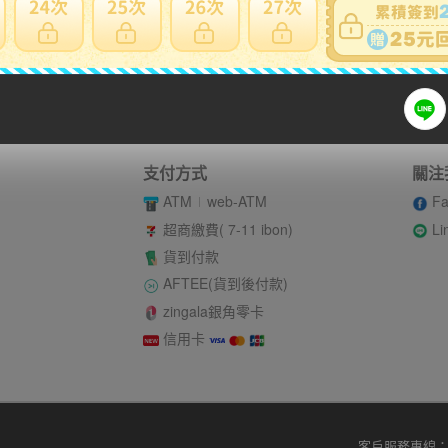
賣家寄錯全額處理
運送損壞全
支付方式
關注
ATM
web-ATM
Fa
Li
超商繳費( 7-11 ibon)
貨到付款
AFTEE(貨到後付款)
zingala銀角零卡
信用卡
客戶服務專線：02