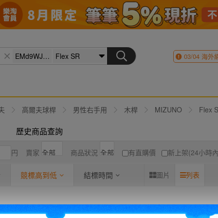
03/04
海外
夫
高爾夫球桿
男性右手用
木桿
MIZUNO
Flex 
歷史商品查詢
円
賣家
商品狀況
有直購價
新上架(24小時內
競標高到低
結標時間
圖片
列表
目