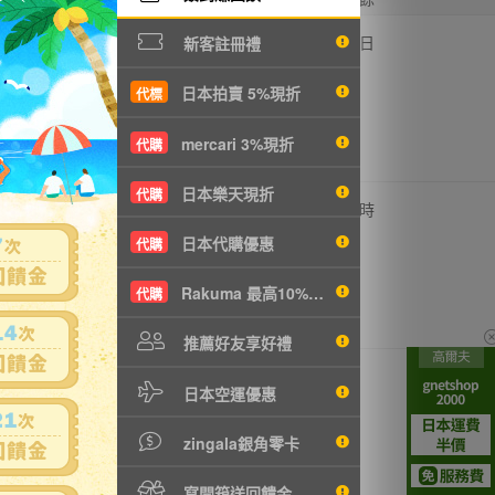
,980円
-
0
2日
新客註冊禮
T428元
日本拍賣 5%現折
代標
mercari 3%現折
代購
日本樂天現折
代購
,980円
-
0
10 時
T428元
日本代購優惠
代購
Rakuma 最高10%現折
代購
推薦好友享好禮
日本空運優惠
zingala銀角零卡
寫開箱送回饋金