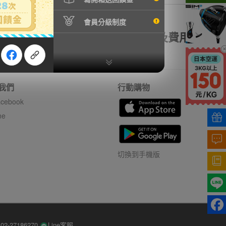
會員分級制度
額理賠
全透明資訊及費用
我們
行動購物
cebook
ne
切換到手機版
-27186270
Line客服