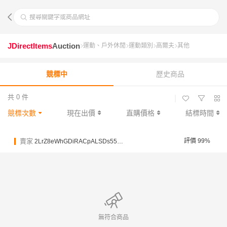
搜尋關鍵字或商品網址
JDirectItems
Auction
運動、戶外休閒
運動類別
高爾夫
其他
競標中
歷史商品
共 0 件
|
競標次數
現在出價
直購價格
結標時間
賣家
評價 99%
2LrZ8eWhGDiRACpALSDs551qnntCY
無符合商品