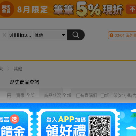
03/04
海外
夫
其他
歷史商品查詢
円
賣家
商品狀況
有直購價
新上架(24小時內
競標高到低
結標時間
圖片
列表