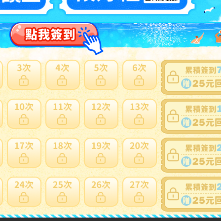
賣家
3HHHrz3Pb4f5ff8YUnhxgAWySH8m
0~0件 / 0件
跳至
頁
賣家寄錯全額處理
運送損壞全