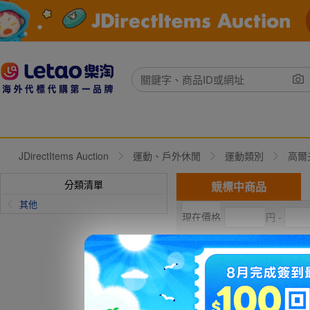
JDirectItems Auction
運動、戶外休閒
運動類別
高爾
分類清單
競標中商品
其他
円 -
現在出價
直購價