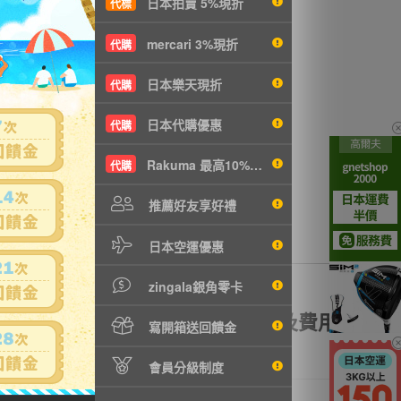
日本拍賣 5%現折
代標
4
沒有商品拍賣
mercari 3%現折
代購
日本樂天現折
代購
日本代購優惠
代購
Rakuma 最高10%現折
代購
推薦好友享好禮
日本空運優惠
zingala銀角零卡
額理賠
全透明資訊及費用
寫開箱送回饋金
會員分級制度