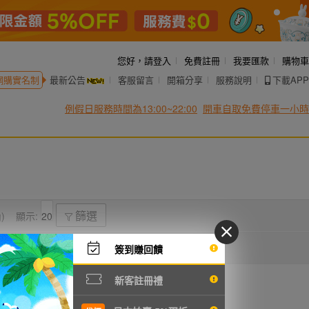
您好，
請登入
免費註冊
我要匯款
購物車
網購實名制
最新公告
客服留言
開箱分享
服務說明
下載APP
例假日服務時間為13:00~22:00
開車自取免費停車一小時
)
顯示:
篩選
簽到賺回饋
新客註冊禮