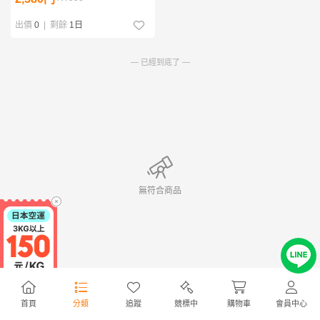
出價
0
|
剩餘
1日
— 已經到底了 —
無符合商品
首頁
分類
追蹤
競標中
購物車
會員中心