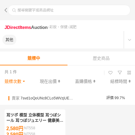
搜尋關鍵字或商品網址
JDirectItems
Auction
彩妝、保健
減肥
其他
競標中
歷史商品
共 1 件
|
競標次數
現在出價
直購價格
結標時間
賣家
評價 99.7%
7svd1oQoUNc8CLo5WVzjUEDP5SY2z
耳ツボ 模型 立体模型 耳つぼシ
ール 耳つぼジュエリー 健康美
容 リフトアップ
2,580円
NT558
2,580円
NT558