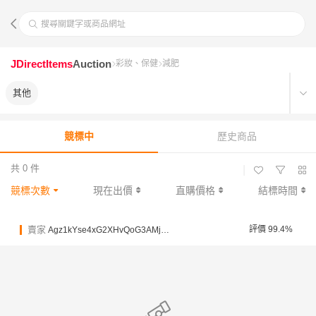
搜尋關鍵字或商品網址
JDirectItems
Auction
彩妝、保健
減肥
其他
競標中
歷史商品
共 0 件
|
競標次數
現在出價
直購價格
結標時間
賣家
評價 99.4%
Agz1kYse4xG2XHvQoG3AMjzsfdPP2