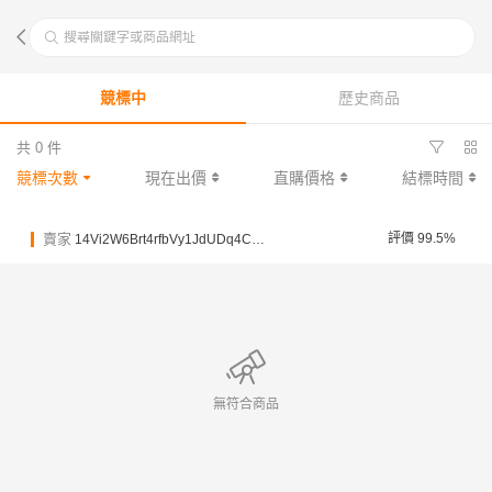
搜尋關鍵字或商品網址
競標中
歷史商品
共 0 件
競標次數
現在出價
直購價格
結標時間
賣家
評價 99.5%
14Vi2W6Brt4rfbVy1JdUDq4C3moAZ
無符合商品