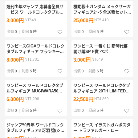
週刊少年ジャンプ 応募者全員サ
機動戦士ガンダム メックサーガ
ービス ワールドコレクタブルフ
フィギュア2～5 全16種セット＋
ィギュア 呪術廻戦 (虎杖悠仁&
ビグザム
3,000円
NT649
25,000円
NT5,410
乙骨憂太)
出價
0
|
剩餘
5 時
出價
0
|
剩餘
5 時
ワンピースGIGAワールドコレク
ワンピース 一番くじ 新時代幕
タブルフィギュア フランキー将
開け編SP F賞 ベポ
軍
8,000円
NT1,731
3,000円
NT649
出價
0
|
剩餘
5 時
出價
0
|
剩餘
5 時
ワンピース ワールドコレクタブ
ワンピース ワールドコレクタブ
ルフィギュア MUGIWARA56
ルフィギュア 20TH LIMITED
vol.1 ロビン
vol.2 フランキー
6,000円
NT1,298
22,500円
NT4,869
出價
0
|
剩餘
5 時
出價
0
|
剩餘
5 時
ジャンプ50周年 ワールドコレク
ワンピース イラストガムポスタ
タブルフィギュア8 冴羽 遼(シテ
ー トラファルガー・ロー
ィーハンター J STARS)