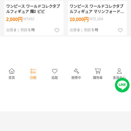
ワンピース ワールドコレクタブ
ワンピース ワールドコレクタブ
ルフィギュア 輝2 ビビ
ルフィギュア マリンフォード2
センゴク
2,000円
NT432
10,000円
NT2,164
出價
0
|
剩餘
5 時
出價
0
|
剩餘
5 時
ワンピース ワールドコレクタブ
スーパーロボット大戦 アクショ
ルフィギュア Battle of Luffy
ンロボ Part1 魔装機神 サイバス
Whole Cake lsland シャーロッ
ター
8,000円
NT1,731
2,500円
NT541
ト・クラッカー（ホールケーキ
アイランド）
出價
0
|
剩餘
5 時
出價
0
|
剩餘
5 時
首頁
分類
追蹤
競標中
購物車
會員中心
J STARS ワールドコレクタブル
ジャンプ50周年 ワールドコレク
フィギュア1 キン肉マン(ジャン
タブルフィギュア1 ボボボー
プコレクタブル)
ボ・ボーボボ(J STARS ワール
1,250円
NT270
2,500円
NT541
ドコレクタブルフィギュア)
出價
0
|
剩餘
5 時
出價
0
|
剩餘
5 時
ジャンプ50周年 ワールドコレク
ジャンプ50周年 ワールドコレク
タブルフィギュア4 ハマー (ピュ
タブルフィギュア5 江田 島平八
ーと吹く!ジャガー) (J STARSコ
(魁!! 男塾 J STARS ワールドコ