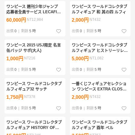
ワンピース 週刊少年ジャンプ
ワンピース ワールドコレクタブ
応募者全員サービス LECAFIG
ルフィギュア 和 其の四 ルフィ
ONE PIECE ロロノア・ゾロ (箱
60,000円
NT12,984
2,000円
NT432
未開封品 カード付き レカフィ
グ)
出價
0
|
剩餘
5 時
出價
0
|
剩餘
5 時
ワンピース 2015 USJ限定 名言
ワンピース ワールドコレクタブ
缶バッジ サボ(大人)
ルフィギュア ヒストリーリレー
20TH vol.2 全6種セット
1,000円
NT216
5,000円
NT1,082
出價
0
|
剩餘
5 時
出價
0
|
剩餘
5 時
ワンピース ワールドコレクタブ
一番くじフィギュアセレクショ
ルフィギュア32 サッチ
ン ワンピース EXTRA CLOSET
Re:Members Log F賞 マリンフ
1,750円
NT378
2,000円
NT432
ォード ワールドコレクタブルフ
ィギュア マルコ
出價
0
|
剩餘
5 時
出價
0
|
剩餘
5 時
ワンピース ワールドコレクタブ
ワンピース ワールドコレクタブ
ルフィギュア HISTORY OF
ルフィギュア 酉年 ペル
SABO ハック