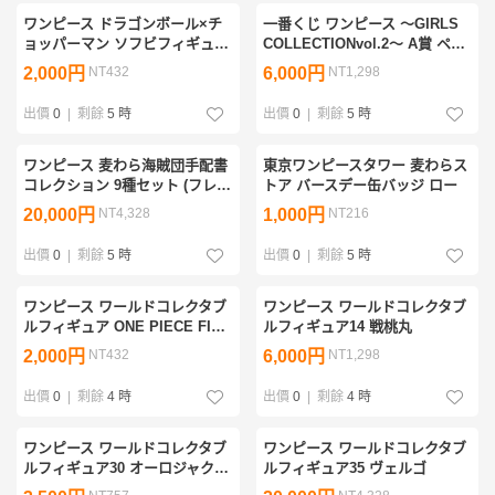
ワンピース ドラゴンボール×チ
一番くじ ワンピース ～GIRLS
ョッパーマン ソフビフィギュア
COLLECTIONvol.2～ A賞 ペロ
3 餃子
ーナ フィギュア スペシャルver.
2,000円
NT432
6,000円
NT1,298
出價
0
|
剩餘
5 時
出價
0
|
剩餘
5 時
ワンピース 麦わら海賊団手配書
東京ワンピースタワー 麦わらス
コレクション 9種セット (フレー
トア バースデー缶バッジ ロー
ムコレクション)
20,000円
NT4,328
1,000円
NT216
出價
0
|
剩餘
5 時
出價
0
|
剩餘
5 時
ワンピース ワールドコレクタブ
ワンピース ワールドコレクタブ
ルフィギュア ONE PIECE FILM
ルフィギュア14 戦桃丸
RED1 ウタ
2,000円
NT432
6,000円
NT1,298
出價
0
|
剩餘
4 時
出價
0
|
剩餘
4 時
ワンピース ワールドコレクタブ
ワンピース ワールドコレクタブ
ルフィギュア30 オーロジャクソ
ルフィギュア35 ヴェルゴ
ン号