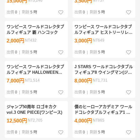
15,000円
NT3,246
3,500円
NT757
出價
0
|
剩餘
5 時
出價
0
|
剩餘
5 時
ワンピース ワールドコレクタブ
ワンピース ワールドコレクタブ
ルフィギュア 覇 ハンコック
ルフィギュア ヒストリーリレー
20TH vol.3 ペローナ
2,000円
NT432
3,000円
NT649
出價
0
|
剩餘
5 時
出價
0
|
剩餘
5 時
ワンピース ワールドコレクタブ
J STARS ワールドコレクタブル
ルフィギュア HALLOWEEN
フィギュア8 ウイングマン(ジャ
SPECIAL(ハロウィンSP) リュ
ンプコレクタブル)
7,000円
NT1,514
8,000円
NT1,731
ーマ
出價
0
|
剩餘
5 時
出價
0
|
剩餘
5 時
ジャンプ50周年 ロゴキカク
僕のヒーローアカデミア ワール
vol.3 ONE PIECE(ワンピース)
ドコレクタブルフィギュア1 峰
田実
12,500円
NT2,705
4,000円
NT865
出價
0
|
剩餘
5 時
出價
0
|
剩餘
5 時