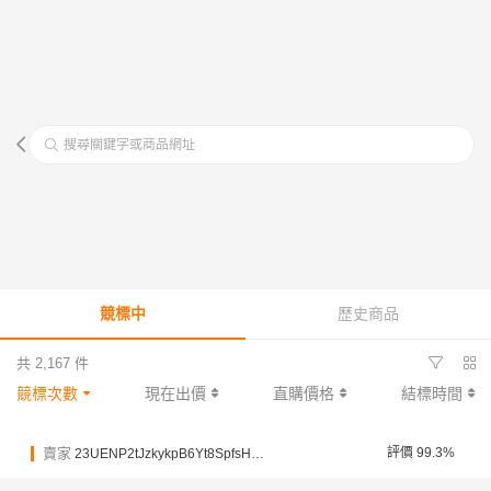
搜尋關鍵字或商品網址
競標中
歷史商品
共 2,167 件
競標次數
現在出價
直購價格
結標時間
賣家
評價 99.3%
23UENP2tJzkykpB6Yt8SpfsHHCC6B