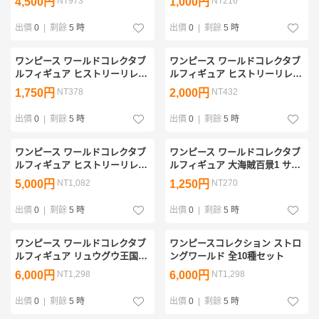
4,500円
NT973
1,000円
NT216
出價
0
|
剩餘
5 時
出價
0
|
剩餘
5 時
ワンピース ワールドコレクタブ
ワンピース ワールドコレクタブ
ルフィギュア ヒストリーリレー
ルフィギュア ヒストリーリレー
20TH vol.2 フランキー
20TH vol.3 マルコ
1,750円
NT378
2,000円
NT432
出價
0
|
剩餘
5 時
出價
0
|
剩餘
5 時
ワンピース ワールドコレクタブ
ワンピース ワールドコレクタブ
ルフィギュア ヒストリーリレー
ルフィギュア 大海賊百景1 サン
20TH vol.5 クザン(青キジ)
ジ
5,000円
NT1,082
1,250円
NT270
出價
0
|
剩餘
5 時
出價
0
|
剩餘
5 時
ワンピース ワールドコレクタブ
ワンピースコレクション ストロ
ルフィギュア リュウグウ王国1
ングワールド 全10種セット
ナミ
6,000円
NT1,298
6,000円
NT1,298
出價
0
|
剩餘
5 時
出價
0
|
剩餘
5 時