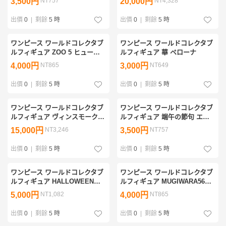
3,500円
NT757
20,000円
NT4,328
出價
0
|
剩餘
5 時
出價
0
|
剩餘
5 時
ワンピース ワールドコレクタブ
ワンピース ワールドコレクタブ
ルフィギュア ZOO 5 ヒューマ
ルフィギュア 華 ペローナ
ンドリル
4,000円
NT865
3,000円
NT649
出價
0
|
剩餘
5 時
出價
0
|
剩餘
5 時
ワンピース ワールドコレクタブ
ワンピース ワールドコレクタブ
ルフィギュア ヴィンスモークフ
ルフィギュア 端午の節句 エー
ァミリー ニジ
ス
15,000円
NT3,246
3,500円
NT757
出價
0
|
剩餘
5 時
出價
0
|
剩餘
5 時
ワンピース ワールドコレクタブ
ワンピース ワールドコレクタブ
ルフィギュア HALLOWEEN
ルフィギュア MUGIWARA56
SPECIAL2(ハロウィンSP2) ロ
vol.1 ゾロ
5,000円
NT1,082
4,000円
NT865
ビン
出價
0
|
剩餘
5 時
出價
0
|
剩餘
5 時