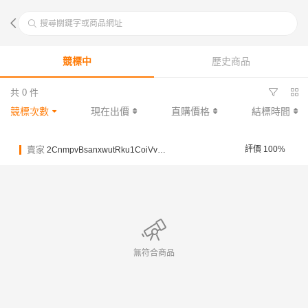
搜尋關鍵字或商品網址
競標中
歷史商品
共 0 件
競標次數
現在出價
直購價格
結標時間
賣家
評價 100%
2CnmpvBsanxwutRku1CoiVvxSZfos
無符合商品