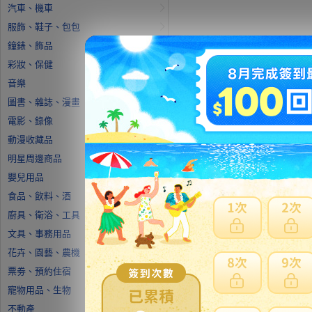
汽車、機車
服飾、鞋子、包包
鐘錶、飾品
彩妝、保健
音樂
圖書、雜誌、漫畫
電影、錄像
動漫收藏品
明星周邊商品
嬰兒用品
食品、飲料、酒
廚具、衛浴、工具
文具、事務用品
花卉、園藝、農機
票劵、預約住宿
寵物用品、生物
不動產