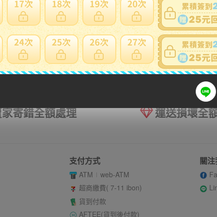
賣家寄錯全額處理
運送損壞全
支付方式
關注
ATM
web-ATM
Fa
Li
超商繳費( 7-11 ibon)
貨到付款
AFTEE(貨到後付款)