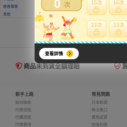
0
慈善事業
其他
查看詳情
商品未到貨全額理賠
新手上路
常見問題
如何匯款
日本郵資
代標流程
無法進口
代購流程
費用試算
代標費用
加強包裝