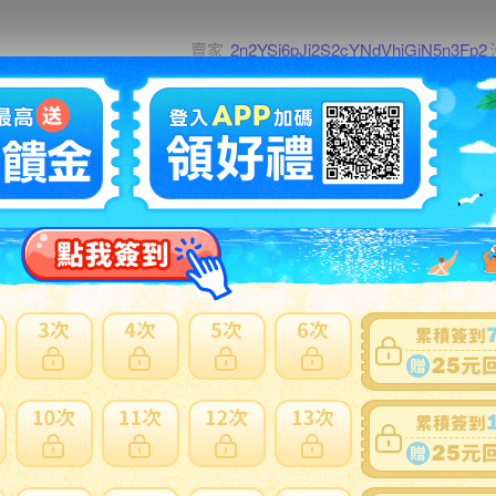
賣家
2n2YSi6pJj2S2cYNdVhjGiN5n3Fp2
0~0件 / 0件
跳至
頁