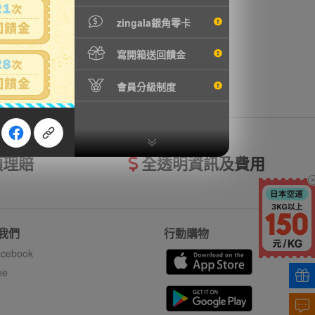
zingala銀角零卡
寫開箱送回饋金
會員分級制度
額理賠
全透明資訊及費用
我們
行動購物
cebook
ne