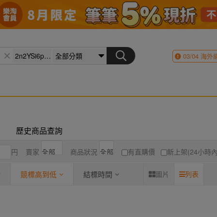
03/04
海外
歷史商品查詢
円
賣家
商品狀況
有直購價
新上架(24小時內
競標高到低
結標時間
圖片
列表