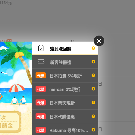
T134元
710円
-
11
2日
T153元
簽到賺回饋
新客註冊禮
日本拍賣 5%現折
代標
650円
-
11
2日
mercari 3%現折
代購
T140元
日本樂天現折
代購
日本代購優惠
代購
520円
-
10
2日
Rakuma 最高10%現折
代購