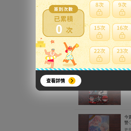
更
0
ス
◇
更
極
查看詳情
ワ
更
今
讐
更