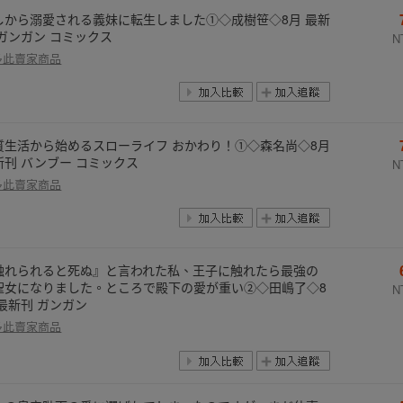
しから溺愛される義妹に転生しました①◇成樹笹◇8月 最新
 ガンガン コミックス
N
多此賣家商品
質生活から始めるスローライフ おかわり！①◇森名尚◇8月
新刊 バンブー コミックス
N
多此賣家商品
触れられると死ぬ』と言われた私、王子に触れたら最強の
聖女になりました。ところで殿下の愛が重い②◇田嶋了◇8
N
 最新刊 ガンガン
多此賣家商品