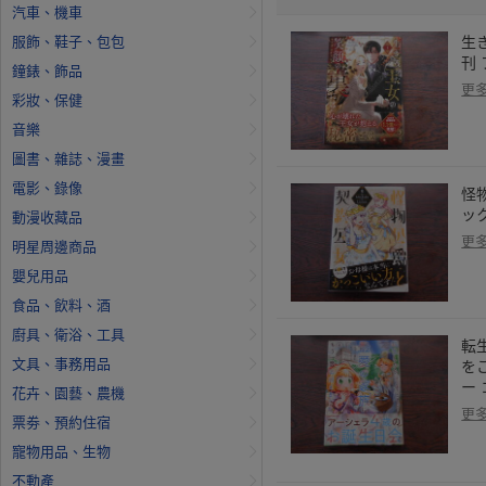
汽車、機車
服飾、鞋子、包包
生き
刊
鐘錶、飾品
更
彩妝、保健
音樂
圖書、雜誌、漫畫
電影、錄像
怪
ッ
動漫收藏品
更
明星周邊商品
嬰兒用品
食品、飲料、酒
廚具、衛浴、工具
転
文具、事務用品
を
ー
花卉、園藝、農機
更
票劵、預約住宿
寵物用品、生物
不動產