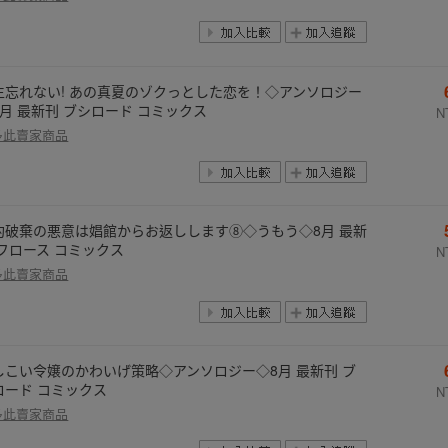
生忘れない! あの真夏のゾクっとした恋を！◇アンソロジー
8月 最新刊 ブシロード コミックス
N
多此賣家商品
約破棄の悪意は娼館からお返しします⑧◇うもう◇8月 最新
 フロース コミックス
N
多此賣家商品
しこい令嬢のかわいげ策略◇アンソロジー◇8月 最新刊 ブ
ロード コミックス
N
多此賣家商品