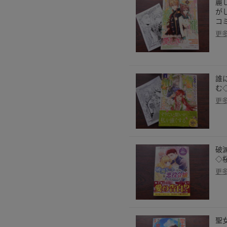
麗
が
コ
更
誰
む
更
破
◇
更
聖