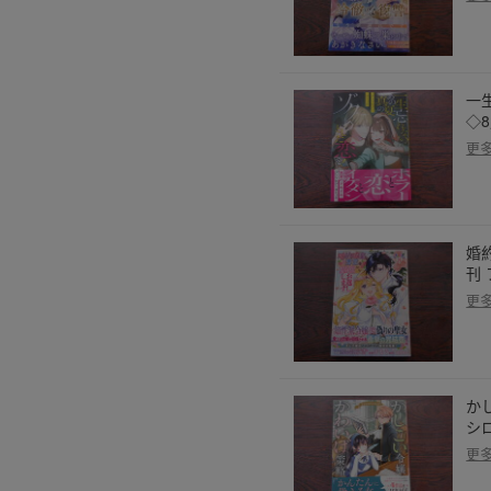
一
◇
更
婚
刊
更
か
シ
更