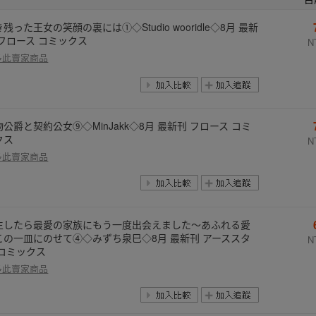
残った王女の笑顔の裏には①◇Studio wooridle◇8月 最新
 フロース コミックス
N
多此賣家商品
物公爵と契約公女⑨◇MinJakk◇8月 最新刊 フロース コミ
クス
N
多此賣家商品
生したら最愛の家族にもう一度出会えました～あふれる愛
この一皿にのせて④◇みずち泉巳◇8月 最新刊 アーススタ
N
 コミックス
多此賣家商品