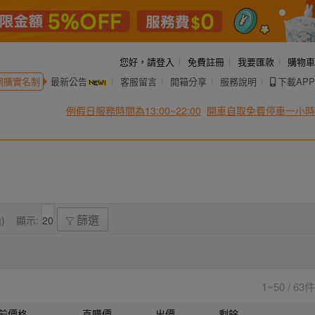
您好，
請登入
免費註冊
我要匯款
購物車
網購實名制
最新公告
客服留言
開箱分享
服務說明
下載APP
例假日服務時間為13:00~22:00
開車自取免費停車一小時
)
顯示:
篩選
1~50 / 63件
前價格
直購價
出價
剩餘