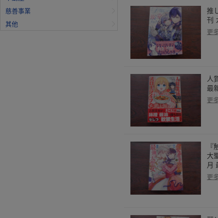
推
慈善事業
刊
其他
更
人
最
更
『
大
月
更