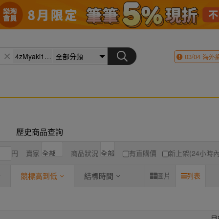
03/04
海外
歷史商品查詢
円
賣家
商品狀況
有直購價
新上架(24小時內
競標高到低
結標時間
圖片
列表
目