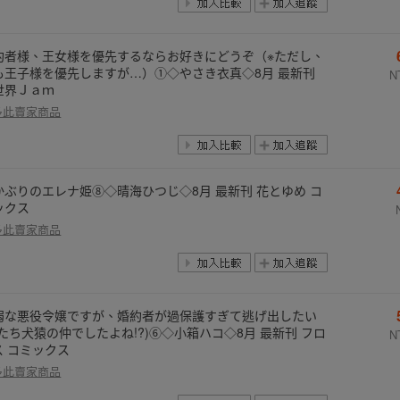
約者様、王女様を優先するならお好きにどうぞ（※ただし、
も王子様を優先しますが…）①◇やさき衣真◇8月 最新刊
N
世界Ｊａｍ
多此賣家商品
かぶりのエレナ姫⑧◇晴海ひつじ◇8月 最新刊 花とゆめ コ
ックス
多此賣家商品
弱な悪役令嬢ですが、婚約者が過保護すぎて逃げ出したい
私たち犬猿の仲でしたよね!?)⑥◇小箱ハコ◇8月 最新刊 フロ
N
ス コミックス
多此賣家商品