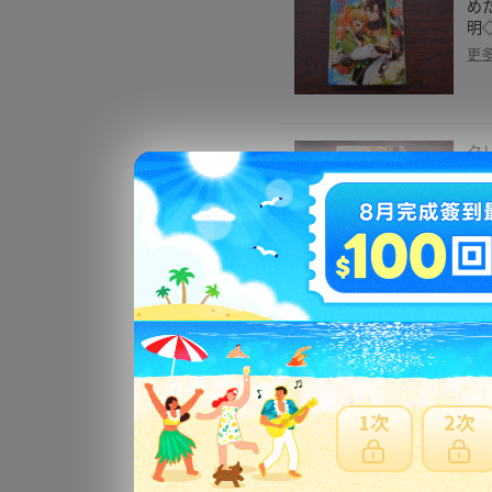
め
明
更
ク
コ
更
家
溺
コ
更
転
ミ