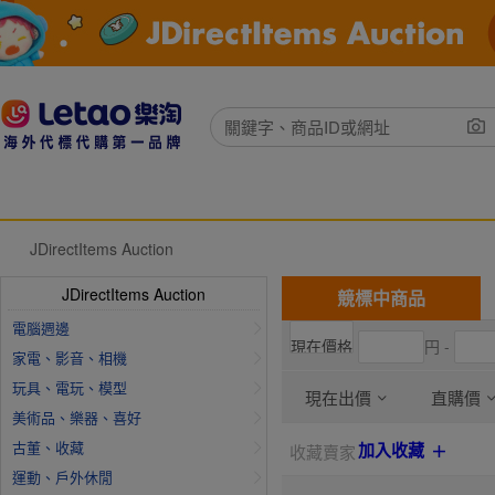
JDirectItems Auction
JDirectItems Auction
競標中商品
電腦週邊
円 -
家電、影音、相機
玩具、電玩、模型
現在出價
直購價
美術品、樂器、喜好
古董、收藏
加入收藏
收藏賣家
運動、戶外休閒