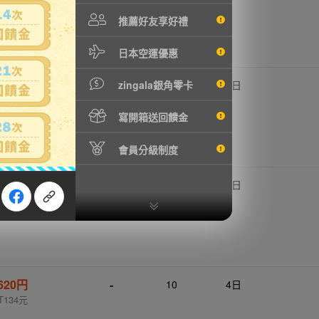
T112元
推薦好友享好禮
日本空運優惠
620円
-
zingala銀角零卡
10
2日
T134元
寫開箱送回饋金
會員分級制度
420円
-
10
5日
NT90元
620円
-
10
4日
T134元