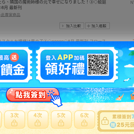
たら、隣国の魔術師様の元で幸せになりました！③◇絵庭
N
◇8月 最新刊
多此賣家商品
リスタルお嬢様は男の子④◇nonon◇8月 最新刊 フロース
ミックス
N
多此賣家商品
族に愛されなかった私が、辺境の地で氷の軍神騎士団長に
れるほど愛されています①◇あおい◇8月 最新刊 ラワーレ
N
ミックス
多此賣家商品
生悪女の黒歴史⑲◇冬夏アキハル◇8月 最新刊 花とゆめ コ
ックス