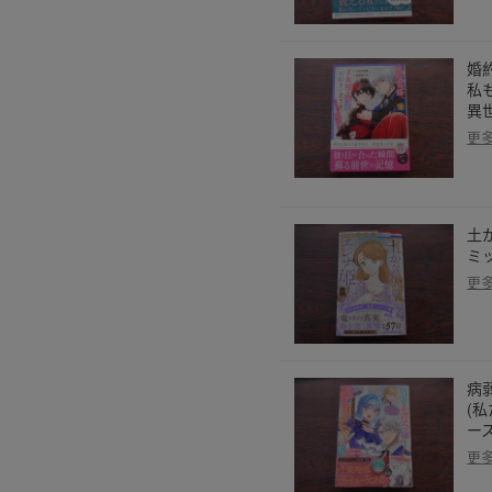
婚
私
異
更
土
ミ
更
病
(
ー
更