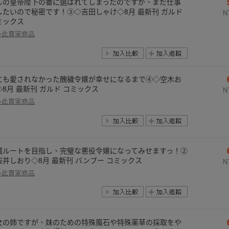
しの皇帝陛下の番に選ばれてしまったのですが、まだ仕事
したいので秘密です！③◇吉田しゃけ◇8月 最新刊 ガルド
N
ミックス
多此賣家商品
にも愛されなかった醜穢令嬢が幸せになるまで④◇空木お
◇8月 最新刊 ガルド コミックス
N
多此賣家商品
滅ルートを目指し、完璧な悪役令嬢になってみせますっ！②
桜井しおり◇8月 最新刊 バンブー コミックス
N
多此賣家商品
女の姉ですが、妹のための特殊魔石や特殊薬草の採取をや