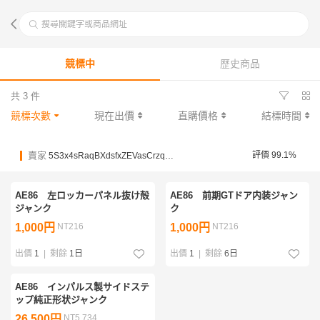
搜尋關鍵字或商品網址
競標中
歷史商品
共 3 件
競標次數
現在出價
直購價格
結標時間
賣家
評價 99.1%
5S3x4sRaqBXdsfxZEVasCrzqgWyrv
AE86 左ロッカーパネル抜け殻
AE86 前期GTドア内装ジャン
ジャンク
ク
1,000円
NT216
1,000円
NT216
出價
1
|
剩餘
1日
出價
1
|
剩餘
6日
AE86 インパルス製サイドステ
ップ純正形状ジャンク
26,500円
NT5,734