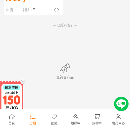
出價
11
|
剩餘
1日
— 已經到底了 —
無符合商品
首頁
分類
追蹤
競標中
購物車
會員中心