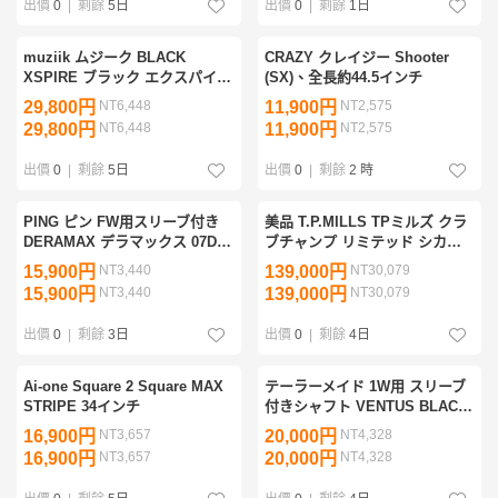
出價
0
|
剩餘
5日
出價
0
|
剩餘
1日
muziik ムジーク BLACK
CRAZY クレイジー Shooter
XSPIRE ブラック エクスパイア
(SX)、全長約44.5インチ
限定モデル レッド 10.5° ヘッド
29,800円
NT6,448
11,900円
NT2,575
のみ
29,800円
NT6,448
11,900円
NT2,575
出價
0
|
剩餘
5日
出價
0
|
剩餘
2 時
PING ピン FW用スリーブ付き
美品 T.P.MILLS TPミルズ クラ
DERAMAX デラマックス 07D-
ブチャンプ リミテッド シカモ
5S 青デラ G440 G430 G425
ア ヴィンテージ ブラック PVD
15,900円
NT3,440
139,000円
NT30,079
G410
34インチ コース未使用
15,900円
NT3,440
139,000円
NT30,079
出價
0
|
剩餘
3日
出價
0
|
剩餘
4日
Ai-one Square 2 Square MAX
テーラーメイド 1W用 スリーブ
STRIPE 34インチ
付きシャフト VENTUS BLACK
ブラック VELOCORE 6 (S) US
16,900円
NT3,657
20,000円
NT4,328
シャフトのみ
16,900円
NT3,657
20,000円
NT4,328