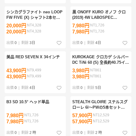
シンカグラファイト neo LOOP
黒 ONOFF KURO オノフ クロ
FW FIVE (X) シャフト2本セッ
(2019) 4W LABOSPEC
ト
SHINARI f60K (S)
20,000円
NT4,328
7,980円
NT1,726
20,000円
NT4,328
7,980円
NT1,726
出價
0
|
剩餘
3日
出價
0
|
剩餘
4日
美品 RED SEVEN X 34インチ
KUROKAGE クロカゲ シルバー
DC TiNi 60 (S) 全長約40.75イン
チ
43,900円
NT9,499
3,980円
NT861
43,900円
NT9,499
3,980円
NT861
出價
0
|
剩餘
4日
出價
0
|
剩餘
5日
B3 SD 10.5° ヘッド単品
STEALTH GLOIRE ステルスグ
ローレ 6I～PWの5本セット
N.S.PRO 790 GH (S)
7,980円
NT1,726
57,900円
NT12,529
7,980円
NT1,726
57,900円
NT12,529
出價
0
|
剩餘
2 時
出價
0
|
剩餘
2 時