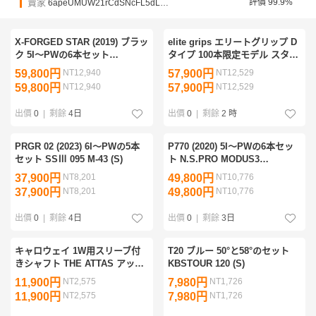
賣家
評價 99.9%
6apeUMUW21rCdSNcFL5dLPRfbcSt1
X-FORGED STAR (2019) ブラッ
elite grips エリートグリップ D
ク 5I～PWの6本セット
タイプ 100本限定モデル スタン
N.S.PRO MODUS3 TOUR105
ドキャディバッグ ベージュ
59,800円
NT12,940
57,900円
NT12,529
(S)
59,800円
NT12,940
57,900円
NT12,529
出價
0
|
剩餘
4日
出價
0
|
剩餘
2 時
PRGR 02 (2023) 6I～PWの5本
P770 (2020) 5I～PWの6本セッ
セット SSⅢ 095 M-43 (S)
ト N.S.PRO MODUS3
TOUR105 (S)
37,900円
NT8,201
49,800円
NT10,776
37,900円
NT8,201
49,800円
NT10,776
出價
0
|
剩餘
4日
出價
0
|
剩餘
3日
キャロウェイ 1W用スリーブ付
T20 ブルー 50°と58°のセット
きシャフト THE ATTAS アッタ
KBSTOUR 120 (S)
ス 6 (S) シャフト単品
11,900円
NT2,575
7,980円
NT1,726
11,900円
NT2,575
7,980円
NT1,726