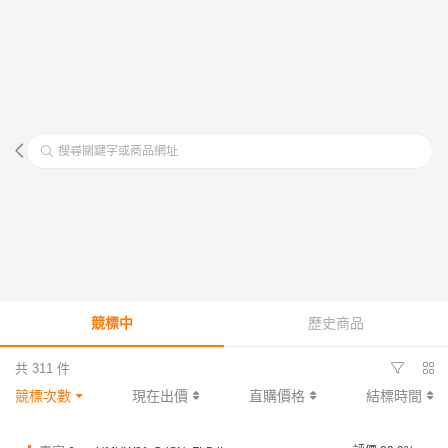
搜尋關鍵字或商品網址
競標中
歷史商品
共 311 件
競標次數
現在出價
直購價格
結標時間