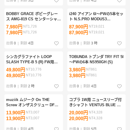
出價
0
|
剩餘
5日
出價
0
|
剩餘
4日
BOBBY GRACE ボビーグレー
i240 アイアン 6I～PWの5本セッ
ス AMG-819 CS センターシャフ
ト N.S.PRO MODUS3
ト 33インチ
TOUR105 (S)
7,980円
NT1,726
87,900円
NT19,021
7,980円
NT1,726
87,900円
NT19,021
出價
0
|
剩餘
4日
出價
0
|
剩餘
3 時
シンカグラファイト LOOP
TOBUNDA トブンダ TRY FIT 5I
SLASH TYPE-B 5 (R) FW用シ
～PWの6本 NS950GH (S)
ャフト 2本セット
49,800円
NT10,776
3,980円
NT861
49,800円
NT10,776
3,980円
NT861
出價
0
|
剩餘
2 時
出價
0
|
剩餘
4日
muziik ムジーク On THE
コブラ 1W用 ニュースリーブ付
Screw オンザスクリュー DF
きシャフト VENTUS BLUE ブ
5W Fire Express PROTO
ルー VELOCORE 6 (X) シャフ
13,900円
NT3,007
20,000円
NT4,328
TYPE 65 (SX)
トのみ OPTM DS-ADAPT
13,900円
NT3,007
20,000円
NT4,328
出價
0
|
剩餘
4日
出價
0
|
剩餘
5日