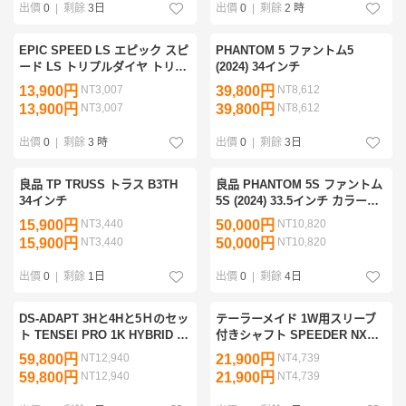
出價
0
|
剩餘
3日
出價
0
|
剩餘
2 時
EPIC SPEED LS エピック スピ
PHANTOM 5 ファントム5
ード LS トリプルダイヤ トリプ
(2024) 34インチ
ルダイヤモンド 9° ヘッド単品
13,900円
NT3,007
39,800円
NT8,612
ヘッドカバー付き TAFシリアル
13,900円
NT3,007
39,800円
NT8,612
出價
0
|
剩餘
3 時
出價
0
|
剩餘
3日
良品 TP TRUSS トラス B3TH
良品 PHANTOM 5S ファントム
34インチ
5S (2024) 33.5インチ カラーカ
スタム
15,900円
NT3,440
50,000円
NT10,820
15,900円
NT3,440
50,000円
NT10,820
出價
0
|
剩餘
1日
出價
0
|
剩餘
4日
DS-ADAPT 3Hと4Hと5Ｈのセッ
テーラーメイド 1W用スリーブ
ト TENSEI PRO 1K HYBRID 80
付きシャフト SPEEDER NX
(R)
GOLD 60 (S)
59,800円
NT12,940
21,900円
NT4,739
59,800円
NT12,940
21,900円
NT4,739