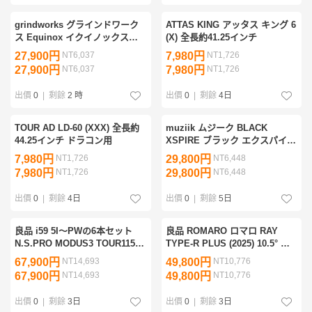
grindworks グラインドワーク
ATTAS KING アッタス キング 6
ス Equinox イクイノックス
(X) 全長約41.25インチ
limited FW 15° ヘッドのみ
27,900円
NT6,037
7,980円
NT1,726
27,900円
NT6,037
7,980円
NT1,726
出價
0
|
剩餘
2 時
出價
0
|
剩餘
4日
TOUR AD LD-60 (XXX) 全長約
muziik ムジーク BLACK
44.25インチ ドラコン用
XSPIRE ブラック エクスパイア
限定モデル ホワイト 10.5° ヘッ
7,980円
NT1,726
29,800円
NT6,448
ドのみ
7,980円
NT1,726
29,800円
NT6,448
出價
0
|
剩餘
4日
出價
0
|
剩餘
5日
良品 i59 5I～PWの6本セット
良品 ROMARO ロマロ RAY
N.S.PRO MODUS3 TOUR115
TYPE-R PLUS (2025) 10.5° ヘ
(S)
ッドのみ
67,900円
NT14,693
49,800円
NT10,776
67,900円
NT14,693
49,800円
NT10,776
出價
0
|
剩餘
3日
出價
0
|
剩餘
3日