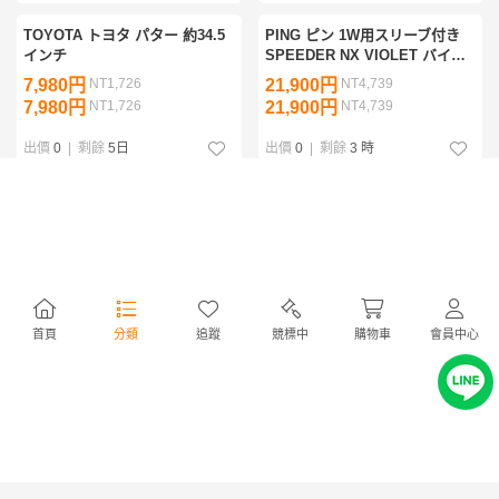
TOYOTA トヨタ パター 約34.5
PING ピン 1W用スリーブ付き
インチ
SPEEDER NX VIOLET バイオ
レット 50 (R) G440 G430 G425
7,980円
NT1,726
21,900円
NT4,739
G410
7,980円
NT1,726
21,900円
NT4,739
出價
0
|
剩餘
5日
出價
0
|
剩餘
3 時
TSR1 5W TSP120 (SR)
未使用品、PXG BATTLE
READY Ⅱ バトルレディ2
CLOSER 34インチ
14,900円
NT3,224
29,800円
NT6,448
14,900円
NT3,224
29,800円
NT6,448
出價
0
|
剩餘
2日
出價
0
|
剩餘
2日
首頁
分類
追蹤
競標中
購物車
會員中心
QUEEN B #12 (2021) 34インチ
ミズノプロ S18 52°と58°のセッ
ト KBSTOUR 130 (X)
27,900円
NT6,037
11,900円
NT2,575
27,900円
NT6,037
11,900円
NT2,575
出價
0
|
剩餘
4日
出價
0
|
剩餘
5日