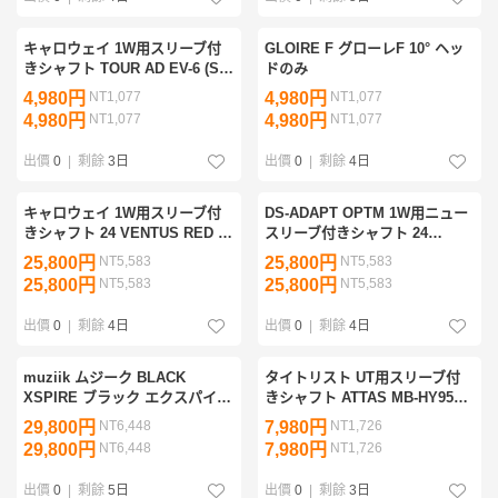
キャロウェイ 1W用スリーブ付
GLOIRE F グローレF 10° ヘッ
きシャフト TOUR AD EV-6 (S)
ドのみ
シャフトのみ
4,980円
NT1,077
4,980円
NT1,077
4,980円
NT1,077
4,980円
NT1,077
出價
0
|
剩餘
3日
出價
0
|
剩餘
4日
キャロウェイ 1W用スリーブ付
DS-ADAPT OPTM 1W用ニュー
きシャフト 24 VENTUS RED レ
スリーブ付きシャフト 24
ッド VEROCORE+ 5 (S)
VENTUS BLUE VELOCORE+ 6
25,800円
NT5,583
25,800円
NT5,583
(S) シャフトのみ
25,800円
NT5,583
25,800円
NT5,583
出價
0
|
剩餘
4日
出價
0
|
剩餘
4日
muziik ムジーク BLACK
タイトリスト UT用スリーブ付
XSPIRE ブラック エクスパイア
きシャフト ATTAS MB-HY95
限定モデル ブルー 10.5° ヘッド
(X)
29,800円
NT6,448
7,980円
NT1,726
のみ ②
29,800円
NT6,448
7,980円
NT1,726
出價
0
|
剩餘
5日
出價
0
|
剩餘
3日