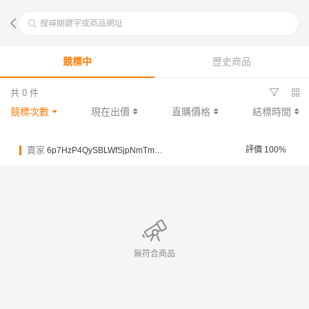
搜尋關鍵字或商品網址
競標中
歷史商品
共 0 件
競標次數
現在出價
直購價格
結標時間
賣家
評價 100%
6p7HzP4QySBLWfSjpNmTmMMSCghZe
無符合商品