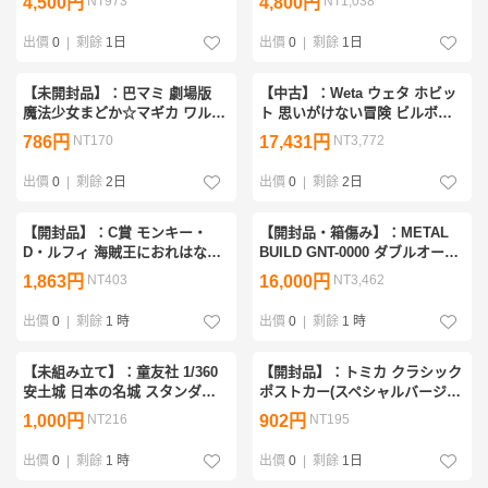
4,500円
NT973
4,800円
NT1,038
The Unbreakable Law C賞
(20260725)①
出價
0
|
剩餘
1日
出價
0
|
剩餘
1日
【未開封品】：巴マミ 劇場版
【中古】：Weta ウェタ ホビッ
魔法少女まどか☆マギカ ワルプ
ト 思いがけない冒険 ビルボ・
ルギスの廻天 巴マミ フィギュ
バギンズの剣 レプリカ リチャ
786円
NT170
17,431円
NT3,772
ア (20260707)②
ード・テイラー氏サイン入り
(20260528)
出價
0
|
剩餘
2日
出價
0
|
剩餘
2日
【開封品】：C賞 モンキー・
【開封品・箱傷み】：METAL
D・ルフィ 海賊王におれはなる
BUILD GNT-0000 ダブルオーク
フィギュア 一番くじ ワンピー
アンタ 劇場版 機動戦士ガンダ
1,863円
NT403
16,000円
NT3,462
ス 冒険の記憶と未来への航路
ム00 -A wakening of the
ONE PIECE(20260711)
Trailblazer-(20260723)
出價
0
|
剩餘
1 時
出價
0
|
剩餘
1 時
【未組み立て】：童友社 1/360
【開封品】：トミカ クラシック
安土城 日本の名城 スタンダー
ポストカー(スペシャルバージョ
ド版 S26 プラモデル(20260731)
ン) イトーヨーカドー限定 非売
1,000円
NT216
902円
NT195
品 ミニカー(20260618)①
出價
0
|
剩餘
1 時
出價
0
|
剩餘
1日