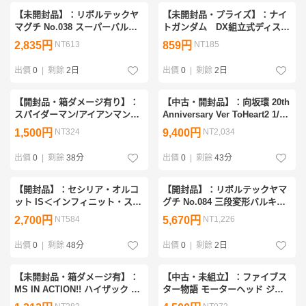
【未開封品】：リボルテックヤ
【未開封品・プライズ】：ナイ
マグチ No.038 スーパーバルキ
トガンダム DX組立式ディスプ
リーVF-1A 一条輝機 超時空要塞
レイモデルスペシャル Hi-νガ
2,835円
NT613
859円
NT185
マクロス 海洋堂 可動式フィギ
ンダム＆ナイトガンダム
ュア(20260717)
(20260610)
出價
0
|
剩餘
2日
出價
0
|
剩餘
2日
【開封品・箱ダメージ有り】：
【中古・開封品】：向坂環 20th
スパイダーマン/アイアンマン
Anniversary Ver ToHeart2 1/7
週刊 マーベル・ファクト・ファ
プラスチック製塗装済み完成品
1,500円
NT324
9,400円
NT2,034
イル 特典フィギュアのみ
(20260803)
(20260803)
出價
0
|
剩餘
38分
出價
0
|
剩餘
43分
【開封品】：セシリア・オルコ
【開封品】：リボルテックヤマ
ット IS＜インフィニット・スト
グチ No.084 三段変形バルキリ
ラトス＞ BEACH QUEENS 1/10
ー VF-1J 一条輝機 超時空要塞
2,700円
NT584
5,670円
NT1,226
塗装済完成品 フィギュア ウェ
マクロス 可動式フィギュア
ーブ(20260721)
(20260718)
出價
0
|
剩餘
48分
出價
0
|
剩餘
2日
【未開封品・箱ダメージ有】：
【中古・未組立】：ファイブス
MS IN ACTION!! ハイザック 地
ター物語 モーターヘッド ジエ
球連邦軍カラー 「機動戦士Zガ
ンプレスフレーム アッセンブル