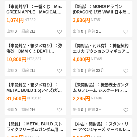
【未開封品】：一番くじ Mrs.
【新品】：MONO/ドラゴン
GREEN APPLE MAGICAL
(DRAGON) 1/35 WW.II 日本陸軍
WINTER C賞 ストール
九七式中戦車 チハ 前期型 マス
1,074円
NT232
3,936円
NT851
(20260610)
キングシール付属 MD007MS プ
ラッツ(20260706)
出價
0
|
剩餘
2日
出價
0
|
剩餘
2日
【未開封品・箱ダメ有り】：弥
【開封品・汚れ有】：神聖契約
海砂 DMMくじ DEATH
エリカ アクションフィギュア
NOTE A賞フィギュア
Holy Contract Erica(20260803)
10,800円
NT2,337
4,000円
NT865
(20260722)
出價
0
|
剩餘
2日
出價
0
|
剩餘
33分
【未開封品・箱ダメ有り】：
【未開封品】：機動戦士ガンダ
METAL BUILD 1.5(アイズ)ガン
ム Gフレーム シスクード(ティ
ダム 機動戦士ガンダム00
ターンズカラー) プレミアムバ
31,500円
NT6,816
2,295円
NT496
Revealed Chronicle(20260722)
ンダイ限定 G FRAME 食玩
(20260702)
出價
0
|
剩餘
2日
出價
0
|
剩餘
3日
【開封】：METAL BUILD スト
【中古・開封品】：スタン・リ
ライクフリーダムガンダム用 光
ー アベンジャーズ マーベルレ
の翼オプションセット SOUL
ジェンドシリーズ 6インチ アク