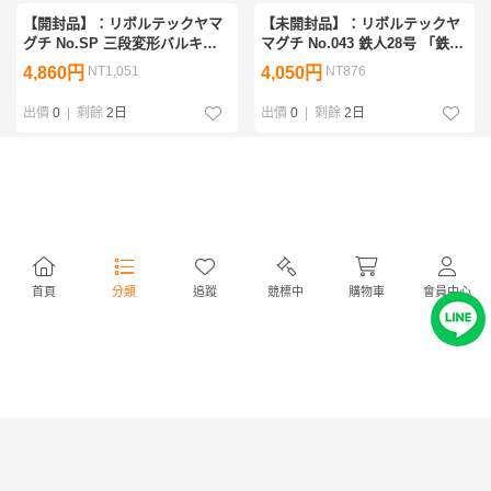
【開封品】：リボルテックヤマ
【未開封品】：リボルテックヤ
グチ No.SP 三段変形バルキリ
マグチ No.043 鉄人28号 「鉄人
ー VF-1J ミリア機 限定品 超時
28号」 海洋堂 可動式フィギュ
4,860円
NT1,051
4,050円
NT876
空要塞マクロス 可動式フィギュ
ア(20260717)
ア(20260718)
出價
0
|
剩餘
2日
出價
0
|
剩餘
2日
【開封品】：HCM-Pro08-00＆
【未開封品・箱ダメ有り】：シ
08-01 G-BOX G-3ガンダム＆キ
ャルティア BiCute Ribbons
ャスバル専用ガンダム MSV/機
Figure オーバーロード
1,442円
NT312
590円
NT127
動戦士ガンダム ギレンの野望
(20260627)①
フィギュア(20260706)
出價
0
|
剩餘
2日
出價
0
|
剩餘
2日
首頁
分類
追蹤
競標中
購物車
會員中心
【未開封品フィギュア】：鬼滅
【中古】：トミカ・マニアズ・
の刃 Grandista AGATSUMA
クラブ 今村商会 ホンダ シビッ
ZENITSU Another ver
ク タイプR 2019年モデル 5台セ
1,458円
NT315
5,313円
NT1,149
(20260715)
ット ミニカー Honda Civic
Type R(20260623)
出價
0
|
剩餘
3日
出價
0
|
剩餘
3日
【中古】：トミカ・マニアズ・
【開封品】：ロロノア・ゾロ 一
クラブ 今村商会 ホンダ シビッ
番くじ ワンピース 試練のその
ク タイプR 2017年モデル 7台セ
先へ MASTERLISE B賞 フィギ