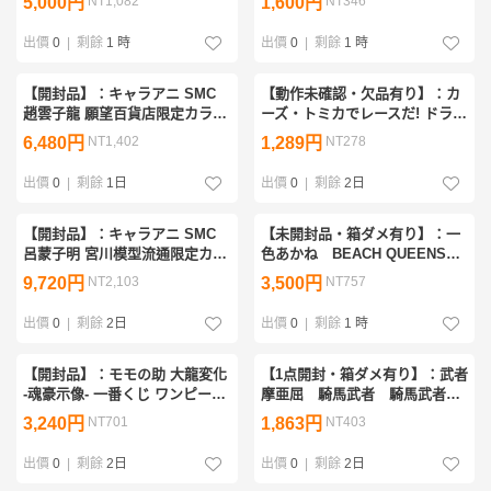
5,000円
NT1,082
1,600円
NT346
BLUE Ver. 機動戦士ガンダム
ションフィギュア (20260803)
SEED DESTINY(20260723)
出價
0
|
剩餘
1 時
出價
0
|
剩餘
1 時
【開封品】：キャラアニ SMC
【動作未確認・欠品有り】：カ
趙雲子龍 願望百貨店限定カラー
ーズ・トミカでレースだ! ドラ
Ver. B 一騎当千 Drgon Destiny
イビング マックィーン 「カー
6,480円
NT1,402
1,289円
NT278
1/8 PVC製塗装済み完成品 フィ
ズ・トミカ」 タカラトミー
ギュア(20260713)
(20260615)
出價
0
|
剩餘
1日
出價
0
|
剩餘
2日
【開封品】：キャラアニ SMC
【未開封品・箱ダメ有り】：一
呂蒙子明 宮川模型流通限定カラ
色あかね BEACH QUEENS
ーver. 一騎当千 Drgon Destiny
1/10完成品フィギュア ビビッ
9,720円
NT2,103
3,500円
NT757
1/8PVC塗装済み完成品 フィギ
ドレッド・オペレーション
ュア(20260714)
(20260724)
出價
0
|
剩餘
2日
出價
0
|
剩餘
1 時
【開封品】：モモの助 大龍変化
【1点開封・箱ダメ有り】：武者
-魂豪示像- 一番くじ ワンピース
摩亜屈 騎馬武者 騎馬武者伝
EX 挑め!百花繚乱鬼ヶ島 A賞 フ
リアルタイプフィギュア3 2種
3,240円
NT701
1,863円
NT403
ィギュア ONE
セット ガンダムシリーズ
PIECE(20260718)
(20260718)
出價
0
|
剩餘
2日
出價
0
|
剩餘
2日