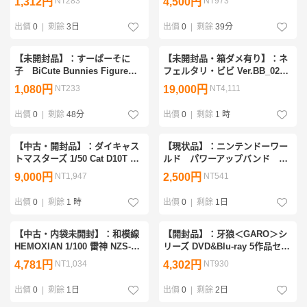
1,312円
NT283
4,500円
NT973
ンダム」 フィギュア
モデルキット 海洋堂(20260728)
MIA(20260702)
出價
0
|
剩餘
3日
出價
0
|
剩餘
39分
【未開封品】：すーぱーそに
【未開封品・箱ダメ有り】：ネ
子 BiCute Bunnies Figure
フェルタリ・ビビ Ver.BB_02
逆バニー(20260721)②
Portrait.Of.Pirates ワンピース”
1,080円
NT233
19,000円
NT4,111
LIMITED EDITION”(20260724)
出價
0
|
剩餘
48分
出價
0
|
剩餘
1 時
【中古・開封品】：ダイキャス
【現状品】：ニンテンドーワー
トマスターズ 1/50 Cat D10T ト
ルド パワーアップバンド ヨ
ラクター ブルドーザ ハイライ
ッシー USJ(20260729)
9,000円
NT1,947
2,500円
NT541
ンシリーズ DM85158(20260723)
出價
0
|
剩餘
1 時
出價
0
|
剩餘
1日
【中古・内袋未開封】：和模線
【開封品】：牙狼＜GARO＞シ
HEMOXIAN 1/100 雷神 NZS-05-
リーズ DVD&Blu-ray 5作品セッ
3 THE ENTROPY OF TITANS
ト 白夜の魔獣 呀〈KIBA〉 ～暗
4,781円
NT1,034
4,302円
NT930
初回特典付き トール THOR プ
黒騎士鎧伝～ RED REQUIEM
ラモデル(20260619)
MAKAISENKI(20260615)
出價
0
|
剩餘
1日
出價
0
|
剩餘
2日