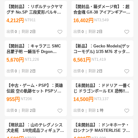
【開封品】：リボルテックヤマ
【開封品・箱ダメージ有】：超
グチ No.SP 三段変形バルキリ
合金魂 GX-38 アイアンギアー
ー VF-1J マックス機 限定品 超
戦闘メカ ザブングル フィギュ
4,212円
NT911
16,402円
NT3,549
時空要塞マクロス 可動式フィギ
ア(20260707)
ュア(20260718)
出價
0
|
剩餘
2日
出價
0
|
剩餘
2日
【開封品】：キャラアニ SMC
【新品】：Gecko Models(ゲッ
呂蒙子明 一騎当千 Drgon
コーモデル) 1/35 M76 オッター
Destiny 1/8PVC塗装済み完成品
水陸両用貨物輸送車 後期型
5,670円
NT1,226
6,561円
NT1,419
フィギュア(20260714)
GEC35GM0117(20260706)
出價
0
|
剩餘
2日
出價
0
|
剩餘
2日
【中古・ゲーム・PSP】：英雄
【未開封品】：ドドリア 一番く
伝説 空の軌跡セット PSPソフ
じ ドラゴンボール EX 恐怖!!フ
ト (20260616)
リーザ軍 MASTERLISE C賞 フ
955円
NT206
14,500円
NT3,137
ィギュア(20260728)
出價
0
|
剩餘
2日
出價
0
|
剩餘
1 時
【現状品】：山のテレグノシス
【未開封品】：ドンキホーテ・
犬走椛 1/8完成品フィギュア
ロシナンテ MASTERLISE フィ
東方Project(20260804)
ギュア 一番くじ ワンピース