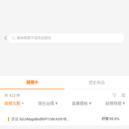
搜尋關鍵字或商品網址
競標中
歷史商品
共 413 件
競標次數
現在出價
直購價格
結標時間
賣家
評價 99.8%
6yUiMygaBuBNP7cWc4zNYB8fP15VK