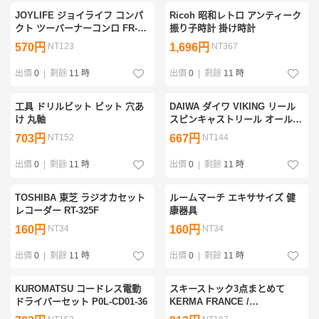
JOYLIFE ジョイライフ コンパ
Ricoh 昭和レトロ アンティーク
クト ツーバーナーコンロ FR-
振り子時計 掛け時計
0393 屋外専用 ガスコンロ
570円
NT123
1,696円
NT367
出價
0
|
剩餘
11 時
出價
0
|
剩餘
11 時
工具 ドリルビット ビット 穴あ
DAIWA ダイワ VIKING リール
け 丸軸
スピンキャストリール オールド
ビンテージリール
703円
NT152
667円
NT144
出價
0
|
剩餘
11 時
出價
0
|
剩餘
11 時
TOSHIBA 東芝 ラジオカセット
ルームマーチ エキササイズ 健
レコーダー RT-325F
康器具
160円
NT34
160円
NT34
出價
0
|
剩餘
11 時
出價
0
|
剩餘
11 時
KUROMATSU コードレス電動
スキーストック3点まとめて
ドライバーセット P0L-CD01-36
KERMA FRANCE /
ROSSIGNOL / XERES