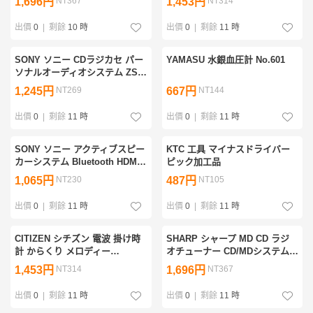
1,696円
NT367
1,453円
NT314
出價
0
|
剩餘
10 時
出價
0
|
剩餘
11 時
SONY ソニー CDラジカセ パー
YAMASU 水銀血圧計 No.601
ソナルオーディオシステム ZS-
D1
1,245円
NT269
667円
NT144
出價
0
|
剩餘
11 時
出價
0
|
剩餘
11 時
SONY ソニー アクティブスピー
KTC 工具 マイナスドライバー
カーシステム Bluetooth HDMI
ピック加工品
アナログ オーディオ機器
1,065円
NT230
487円
NT105
出價
0
|
剩餘
11 時
出價
0
|
剩餘
11 時
CITIZEN シチズン 電波 掛け時
SHARP シャープ MD CD ラジ
計 からくり メロディー
オチューナー CD/MDシステム
everything 未来予想図Ⅱ 夜空
MD-ZV30-S オーディオ機器
1,453円
NT314
1,696円
NT367
ノムコウ First Love CAN YOU
CELEBRATE? 星に願いを
出價
0
|
剩餘
11 時
出價
0
|
剩餘
11 時