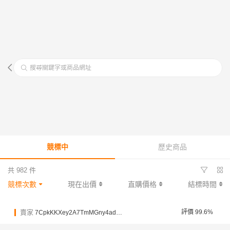
搜尋關鍵字或商品網址
競標中
歷史商品
共 982 件
競標次數
現在出價
直購價格
結標時間
賣家
評價 99.6%
7CpkKKXey2A7TmMGny4adsuxBCVTD