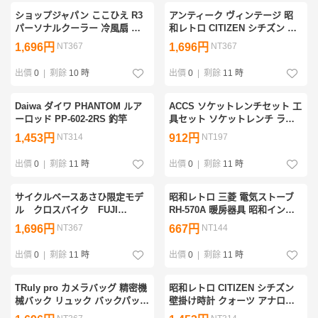
ショップジャパン ここひえ R3
アンティーク ヴィンテージ 昭
パーソナルクーラー 冷風扇 冷
和レトロ CITIZEN シチズン 掛
風機 21013-J
け時計 8MG13F
1,696円
NT367
1,696円
NT367
出價
0
|
剩餘
10 時
出價
0
|
剩餘
11 時
Daiwa ダイワ PHANTOM ルア
ACCS ソケットレンチセット 工
ーロッド PP-602-2RS 釣竿
具セット ソケットレンチ ラチ
ェットハンドル SW-28pc
1,453円
NT314
912円
NT197
出價
0
|
剩餘
11 時
出價
0
|
剩餘
11 時
サイクルベースあさひ限定モデ
昭和レトロ 三菱 電気ストーブ
ル クロスバイク FUJI
RH-570A 暖房器具 昭和インテ
KLUMSY クラムジー 自転車 ア
リア
1,696円
NT367
667円
NT144
クセサリーバック フレーム三角
形型バック
出價
0
|
剩餘
11 時
出價
0
|
剩餘
11 時
TRuly pro カメラバッグ 精密機
昭和レトロ CITIZEN シチズン
械バック リュック バックパッ
壁掛け時計 クォーツ アナロ
ク
グ 木枠