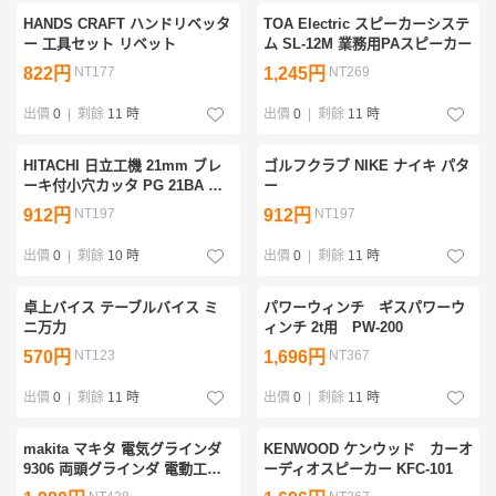
HANDS CRAFT ハンドリベッタ
TOA Electric スピーカーシステ
ー 工具セット リベット
ム SL-12M 業務用PAスピーカー
822円
NT177
1,245円
NT269
出價
0
|
剩餘
11 時
出價
0
|
剩餘
11 時
HITACHI 日立工機 21mm ブレ
ゴルフクラブ NIKE ナイキ パタ
ーキ付小穴カッタ PG 21BA 電
ー
動工具
912円
NT197
912円
NT197
出價
0
|
剩餘
10 時
出價
0
|
剩餘
11 時
卓上バイス テーブルバイス ミ
パワーウィンチ ギスパワーウ
ニ万力
ィンチ 2t用 PW-200
570円
NT123
1,696円
NT367
出價
0
|
剩餘
11 時
出價
0
|
剩餘
11 時
makita マキタ 電気グラインダ
KENWOOD ケンウッド カーオ
9306 両頭グラインダ 電動工具
ーディオスピーカー KFC-101
研磨機