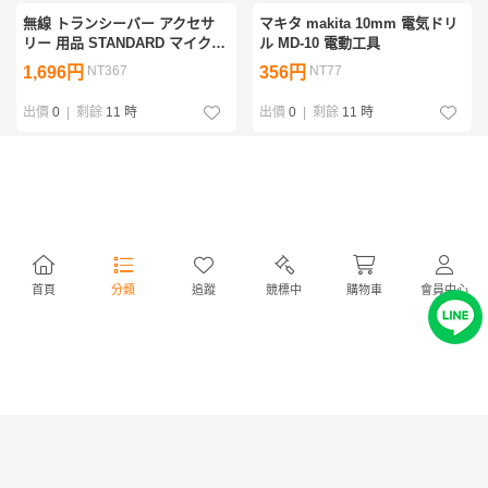
無線 トランシーバー アクセサ
マキタ makita 10mm 電気ドリ
リー 用品 STANDARD マイク
ル MD-10 電動工具
CMP111 / Maldol スピーカー
1,696円
NT367
356円
NT77
出價
0
|
剩餘
11 時
出價
0
|
剩餘
11 時
Daiwa ダイワ Dynamic 磯 3・
Daiwa ダイワ PHANTOM J
53POWER 釣竿
JCF-805 フライロッド 釣竿
1,453円
NT314
1,453円
NT314
出價
0
|
剩餘
11 時
出價
0
|
剩餘
11 時
首頁
分類
追蹤
競標中
購物車
會員中心
Coleman コールマン The
TAIY RC 陸上自衛隊航空機 UH-
POWERHOUSE パワーハウス
1 カンタンヘリコプター ラジコ
413H ツーバーナーコンロ アウ
ン
1,980円
NT428
780円
NT168
トドア キャンプ
出價
0
|
剩餘
11 時
出價
0
|
剩餘
11 時
大工道具 かんな 鉋 カンナ②
Daiwa ダイワ REGAL-Z 2500iA
リール