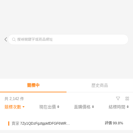
搜尋關鍵字或商品網址
競標中
歷史商品
共 2,142 件
競標次數
現在出價
直購價格
結標時間
賣家
評價 99.8%
7Zy1QDzFgztgpkfDFGF6WRNh3j8Qo