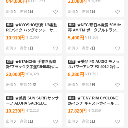
644,000円
NT139,361
23,080円
NT4,994
ヤー/オーディオ/ジャンク扱い
&2239300003
&2247700001
出價
0
|
剩餘
1日
出價
0
|
剩餘
1日
★KYOSHO/京商 1/8電動
★NEC/新日本電気 50MHz
商店
商店
RCバイク ハングオンレーサー
帯 AM/FM ポータブルトランシ
Honda/ホンダ
ーバー CQ-P6300/スピーカーマ
10,910円
NT2,360
5,400円
NT1,168
NSR500/Rothmans/ラジコン/ジ
イク・熱電センサー付き/ジャン
ャンク扱い&2192500005
ク扱い&2247000015
出價
0
|
剩餘
1日
出價
0
|
剩餘
2日
★ETANCHE 手巻き腕時
★美品 FX-AUDIO モノラ
商店
商店
計/ブラック文字盤/1940年代/ヴ
ルパワーアンプ FX-501J 2台セ
ィンテージ/ジャンク扱い
ット/TPA3118デジタルアンプIC
20,000円
NT4,328
8,280円
NT1,791
&2165000158
搭載/動作品/取説・外箱付き
&1583200017
出價
0
|
剩餘
22 時
出價
0
|
剩餘
1日
★美品 SUN SURF/サンサ
★TENY RIM CYCLONE
商店
商店
ーフ ALOHA SACRED
26インチ キャストホイール 前
TREASURE SHIP 宝船 半袖ア
後セット/ホワイト/6スポーク/リ
10,230円
NT2,213
17,820円
NT3,856
ロハシャツ メンズM/ブラック×
ムブレーキ・ディスク兼用/おま
イエロー/レーヨ
け付き&0886600066
出價
0
|
剩餘
1日
出價
0
|
剩餘
1日
ン/SS34175&2228000005