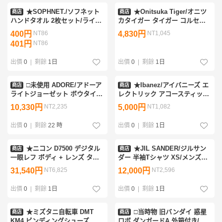
★SOPHNET./ソフネット
★Onitsuka Tiger/オニツ
商店
商店
ハンドタオル 2枚セット/ライト
カタイガー タイガー コルセア
グレー/チャコールグレー/コッ
EX スニーカー 25.0cm相当/ホ
400円
NT86
4,830円
NT1,045
トン100%/今治タオル製/おまけ
ワイト×クラシックレッ
401円
NT86
カタログ付き&1248702063
ド/1183A561-100&2055800135
出價
0
|
剩餘
1日
出價
0
|
剩餘
1日
□未使用 ADORE/アドーア
★Ibanez/アイバニーズ エ
商店
商店
ライトジョーゼット ボウタイブ
レクトリック アコースティック
ラウス 38/レディースM～LL相
ギター AEL14E-BKF 1201/マッ
10,330円
NT2,235
5,000円
NT1,082
当/ブラック/ストレッチ
トブラック/2008年製/エレアコ
&1097700096
&1029006292
出價
0
|
剩餘
22 時
出價
0
|
剩餘
1日
★ニコン D7500 デジタル
★JIL SANDER/ジルサン
商店
商店
一眼レフ ボディ + レンズ タム
ダー 半袖Tシャツ XS/メンズM
ロン AF 28-300mm F3.5-6.3 XR
～L相当/カーキ/コットン100%/
31,540円
NT6,825
12,000円
NT2,596
LD Aspherical IF MACRO/ジャ
クルーネック&2247300001
ンク扱い&2145900906
出價
0
|
剩餘
1日
出價
0
|
剩餘
1日
★ミズタニ自転車 DMT
□当時物 旧バンダイ 惑星
商店
商店
KM4 ビンディングシューズ
ロボ ダンガードA 外箱付き/ミ