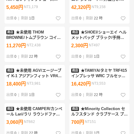
43/26.5cm相当/カーキ×ブラッ
サイル/ソフビ/レトロ/ジャンク
5,450円
NT1,179
42,320円
NT9,158
ク/おまけMTBクリート付き/サ
品&1985600085
イクリングウェア&0886600067
出價
0
|
剩餘
1日
出價
0
|
剩餘
22 時
★未使用 THOM
★SHOEI/ショーエイ ヘル
商店
商店
BROWNE/トムブラウン コイン
メットバッグ ブラック/手持ち
ケース ブラック/レザー/小銭入
鞄/バイク用品&2145900963
11,270円
NT2,438
2,300円
NT497
れ/財布/ウォレット/革小物
&0278700563
出價
0
|
剩餘
22 時
出價
0
|
剩餘
1日
★未使用 AGV/エージーブ
★TAMIYA/タミヤ TRF415
商店
商店
イ K-1 アジアンフィット VR46
インプレッサ WRC フルセット
Sky Racing Team フルフェイス
TRFシャーシ/インプレッサボデ
18,400円
NT3,981
16,420円
NT3,553
ヘルメット L 59～60cm/外箱付
ィ/プロポ/ハイエンド/ラジコン
&0039500052
&2221400004
出價
0
|
剩餘
1日
出價
0
|
剩餘
22 時
★未使用 CAMPER/カンペ
★Minority Collection セ
商店
商店
ール Lari/ラリ ラウンドファス
ルフスタンド クラブケース ブ
ナー財布/フランボワーズレッ
ラック×ライトブルー/口枠数2/
3,060円
NT662
700円
NT151
ド/レザー/外箱付き/カード入れ/
キャディバッグ/ゴルフ/フード
ウォレット&2245400002
付/難あり&2210900112
出價
0
|
剩餘
22 時
出價
0
|
剩餘
1日