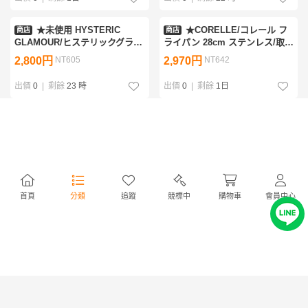
★未使用 HYSTERIC
★CORELLE/コレール フ
商店
商店
GLAMOUR/ヒステリックグラマ
ライパン 28cm ステンレス/取扱
ー ガールプリント スウェット
説明書付き/調理器具
2,800円
NT605
2,970円
NT642
ブランケット/裏起毛/ノベルテ
&1098400043
ィ/ひざ掛け&2222100040
出價
0
|
剩餘
23 時
出價
0
|
剩餘
1日
★未使用 Husqvarna/ハス
★HERMES/エルメス ツイ
商店
商店
クバーナ エンジンチェンソー
ルレーヌ タートルネックニット
435e II/435e2 本体のみ/排気量
36/レディースL相当/ライトブル
30,000円
NT6,492
10,230円
NT2,213
40.9cc/2022年製/チェーンソー
ー/シルク×ウール/プリュムス柄
&1029006265
&2197200069
出價
0
|
剩餘
1日
出價
0
|
剩餘
1日
首頁
分類
追蹤
競標中
購物車
會員中心
★未使用 NIKE/ナイキ BY
★Lowepro/ロープロ
商店
商店
YOU DUNK HIGH ハイカットス
Nova 180 AW カメラバッグ/ブ
ニーカー 27cm/レッド×ホワイ
ラック/ナイロン/ショルダーバ
5,670円
NT1,226
1,200円
NT259
ト/DJ7023-991/外箱・紙タグ付
ッグ&2225900013
き&2245100007
出價
0
|
剩餘
22 時
出價
0
|
剩餘
23 時
★未組立 ザ アニメージ 量
★アメジスト 原石 ドーム
商店
商店
産型バトルスーツ・ボルム 1/76
総重量約7.4kg/天然石/パワース