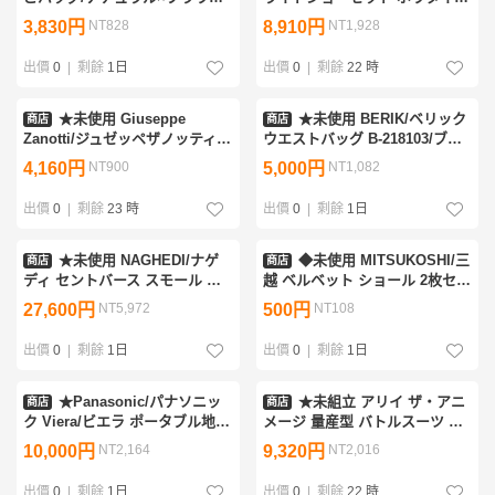
天然素材/内布有り/バスケット/
ラウス 38/レディースM～LL相
3,830円
NT828
8,910円
NT1,928
ハンドバッグ&2247200005
当/アクアブルー/ストレッチ
&1097700097
出價
0
|
剩餘
1日
出價
0
|
剩餘
22 時
★未使用 Giuseppe
★未使用 BERIK/ベリック
商店
商店
Zanotti/ジュゼッペザノッティ
ウエストバッグ B-218103/ブラ
フラットソールサンダル
ック×グレー/タグ付き/バイク用
4,160円
NT900
5,000円
NT1,082
36/23cm相当/メタリックピンク
品&0954501574
&1201700884
出價
0
|
剩餘
23 時
出價
0
|
剩餘
1日
★未使用 NAGHEDI/ナゲ
◆未使用 MITSUKOSHI/三
商店
商店
ディ セントバース スモール ト
越 ベルベット ショール 2枚セッ
ートバッグ ダークブラウン/シ
ト/レッド/ブラック/レース/外箱
27,600円
NT5,972
500円
NT108
ョルダーベルト・ポーチ付き
付き/和装小物/服飾小物
&0358100221
&0000006044
出價
0
|
剩餘
1日
出價
0
|
剩餘
1日
★Panasonic/パナソニッ
★未組立 アリイ ザ・アニ
商店
商店
ク Viera/ビエラ ポータブル地
メージ 量産型 バトルスーツ ス
上・BS・110度CSデジタルテレ
カラ 1/76プラモデル 外箱付き/
10,000円
NT2,164
9,320円
NT2,016
ビ UN-10CE9/2019年製/ホワイ
ロボット&1985600083
ト/チューナー&2249600006
出價
0
|
剩餘
1日
出價
0
|
剩餘
22 時