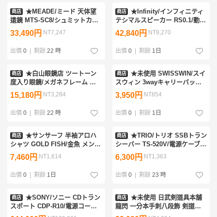
★MEADE/ミード 天体望
★Infinity/インフィニティ
商店
商店
遠鏡 MTS-SC8/シュミットカセ
テシマルスピーカー RS0.1/動作
グレン/203mm/8インチ/付属品
品/音響/オーディオ機器
33,490円
NT7,247
42,840円
NT9,270
多数&1808901167
&2241000008
出價
0
|
剩餘
22 時
出價
0
|
剩餘
1日
★白山眼鏡店 ツートーン
★未使用 SWISSWIN/スイ
商店
商店
度入り眼鏡/メガネフレーム ブ
スウィン 3wayキャリーバッグ
ラウン×クリアイエロー/アセテ
SW092806N/約48L/ブラック/2
15,180円
NT3,284
3,950円
NT854
ート製&1248702006
輪/ファスナータイプ/リュック
サック&0039500049
出價
0
|
剩餘
22 時
出價
0
|
剩餘
1日
★サンサーフ 半袖アロハ
★TRIO/トリオ SSBトラン
商店
商店
シャツ GOLD FISH/金魚 メンズ
シーバー TS-520V/電源ケーブル
L/ライトブルー系/東洋エンター
付き/アマチュア無線/ジャンク
7,460円
NT1,614
6,300円
NT1,363
プライズ/ヴィンテージ
扱い&2247000003
&2228000027
出價
0
|
剩餘
1日
出價
0
|
剩餘
23 時
★SONY/ソニー CDトラン
★未使用 日武剣道具本舗
商店
商店
スポート CDP-R10/電源コー
龍閃 一分本手刺八段飾 剣道防
ド・接続コード付属/CDプレー
具 垂単品/紺/武道具/剣術