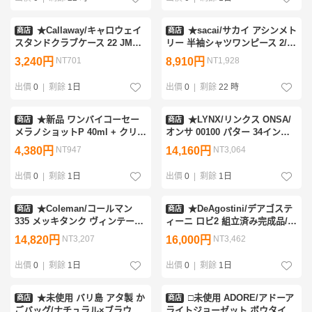
★Callaway/キャロウェイ
★sacai/サカイ アシンメト
商店
商店
スタンドクラブケース 22 JM
リー 半袖シャツワンピース 2/M
5922180/カーキ/4-5本収納可
～L相当/膝下丈/ブルー/ストライ
3,240円
NT701
8,910円
NT1,928
能/47インチ対応/ティー・ボー
プ/コットン100％/変形/19-
ルケース付き&1926500294
04482&2219000055
出價
0
|
剩餘
1日
出價
0
|
剩餘
22 時
★新品 ワンバイコーセー
★LYNX/リンクス ONSA/
商店
商店
メラノショットP 40ml + クリア
オンサ 00100 パター 34インチ/
ピールセラム 120ml/美容液/ス
オリジナルスチールシャフト/純
4,380円
NT947
14,160円
NT3,064
キンケアコスメ/基礎化粧品
正グリップ/真鍮/ヘッドカバー
&2100001660
付き&2145901007
出價
0
|
剩餘
1日
出價
0
|
剩餘
1日
★Coleman/コールマン
★DeAgostini/デアゴステ
商店
商店
335 メッキタンク ヴィンテージ
ィーニ ロビ2 組立済み完成品/付
ランタン/1983年2月製/キャン
属品あり/コミュニケーションロ
14,820円
NT3,207
16,000円
NT3,462
プ/アウトドア&2215700013
ボット&2250200004
出價
0
|
剩餘
1日
出價
0
|
剩餘
1日
★未使用 バリ島 アタ製 か
□未使用 ADORE/アドーア
商店
商店
ごバッグ/ナチュラル×ブラウン/
ライトジョーゼット ボウタイブ