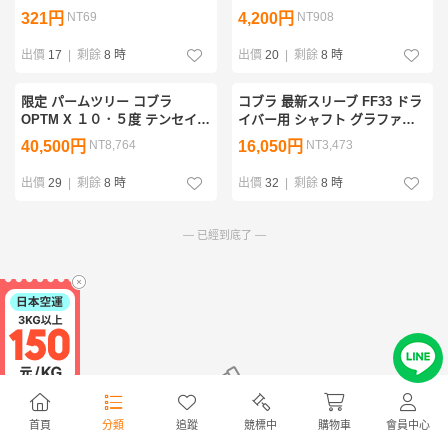
S/S POLO SHIRTS BGI-3SCPL
ラボ ゴルフ モックネックシャ
321円
NT69
4,200円
NT908
size VI 6 XXL ゴルフ
ツ サイズXXL
出價
17
|
剩餘
8 時
出價
20
|
剩餘
8 時
限定 パームツリー コブラ
コブラ 最新スリーブ FF33 ドラ
OPTM X １０．５度 テンセイ
イバー用 シャフト グラファイ
ブルー １K ６５ S リミテッ
トデザイン GC ５ S optm DS-
40,500円
NT8,764
16,050円
NT3,473
ド palm tree crew cobra ls 10k
ADAPT ls 9度 10.5度 グリップ
max-k
新品
出價
29
|
剩餘
8 時
出價
32
|
剩餘
8 時
— 已經到底了 —
無符合商品
首頁
分類
追蹤
競標中
購物車
會員中心