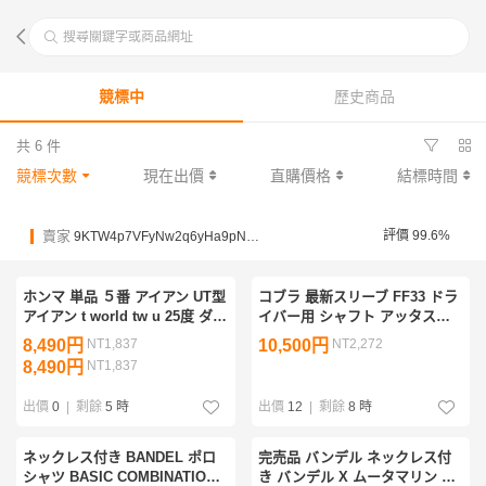
搜尋關鍵字或商品網址
競標中
歷史商品
共 6 件
競標次數
現在出價
直購價格
結標時間
賣家
評價 99.6%
9KTW4p7VFyNw2q6yHa9pNLsXHim6e
ホンマ 単品 ５番 アイアン UT型
コブラ 最新スリーブ FF33 ドラ
アイアン t world tw u 25度 ダ
イバー用 シャフト アッタス
イナミックゴールド 120 s200
V2 SR optm DS-ADAPT ls 9
8,490円
NT1,837
10,500円
NT2,272
g440 g430
度 10.5度 グリップ 新品
8,490円
NT1,837
出價
0
|
剩餘
5 時
出價
12
|
剩餘
8 時
ネックレス付き BANDEL ポロ
完売品 バンデル ネックレス付
シャツ BASIC COMBINATION
き バンデル X ムータマリン コ