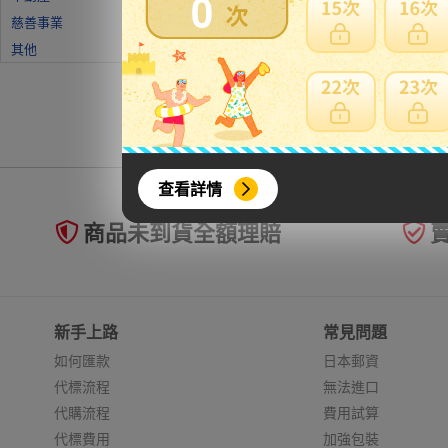
0
慈善事業
其他
查看詳情
商品未到貨全額理賠
新手上路
常見問題
如何匯款
日本郵資
代標流程
無法進口
代購流程
費用試算
代標費用
加強包裝