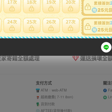
賣家寄錯全額處理
運送損壞全
支付方式
關注
ATM
web-ATM
Fa
Li
超商繳費( 7-11 ibon)
貨到付款
AFTEE(貨到後付款)