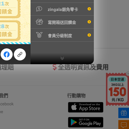
zingala銀角零卡
寫開箱送回饋金
會員分級制度
額理賠
全透明資訊及費用
我們
行動購物
cebook
ne