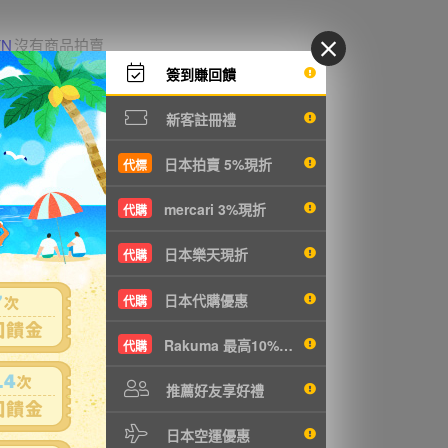
YN
沒有商品拍賣
簽到賺回饋
新客註冊禮
日本拍賣 5%現折
代標
mercari 3%現折
代購
日本樂天現折
代購
日本代購優惠
代購
Rakuma 最高10%現折
代購
推薦好友享好禮
日本空運優惠