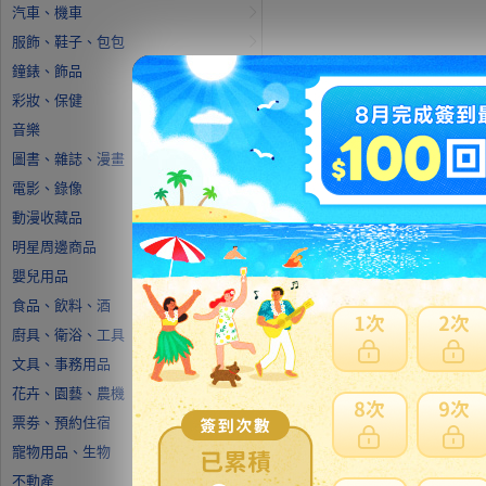
汽車、機車
服飾、鞋子、包包
鐘錶、飾品
彩妝、保健
音樂
圖書、雜誌、漫畫
電影、錄像
動漫收藏品
明星周邊商品
嬰兒用品
食品、飲料、酒
廚具、衛浴、工具
文具、事務用品
花卉、園藝、農機
票劵、預約住宿
寵物用品、生物
不動產