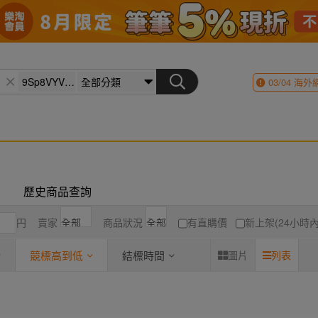
03/04
海外
歷史商品查詢
円
賣家
商品狀況
有直購價
新上架(24小時內
競標高到低
結標時間
圖片
列表