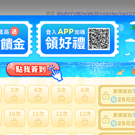
賣家
9Sp8VYV8EHsWk3S1nUkHwuYgg1Q
0~0件 / 0件
跳至
頁