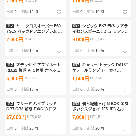
7,000円
NT1,514
7,000円
NT1,514
NH624P 71800-TY0-N0-50
76904-28140 76914-28120
71800-TY0-N01ZF
76904-28140-C1
出價
0
|
剩餘
19 時
出價
0
|
剩餘
19 時
[ZNo:08000269]
[ZNo:06000210]
ミニ クロスオーバー F60
シビック FK7 FK8 リアラ
商店
商店
YS15 バックドアエンブレム 51
イセンスガーニッシュ リアフィ
14 9 447 810 [ZNo:08000116]
ニッシヤーパネル 黒 NH731P
2,000円
NT432
9,000円
NT1,947
74890-TGG-ZZ00 74890-TGG-
E01ZH 06000574]
出價
0
|
剩餘
19 時
出價
0
|
剩餘
19 時
オデッセイ アブソルート
キャリー トラック DA16T
商店
商店
RB1/2 後期 AFS付用 左ヘッド
左テールランプ トーカイ
ライト ＨＩＤ ユニット スタン
35701-67H0R 35701-67H0R
6,000円
NT1,298
1,500円
NT324
レ P4222 33151-SFE-N11 印字
35655-67H0L [ZNo:04000560]
N1 [ZNo:06000438]
出價
0
|
剩餘
19 時
出價
0
|
剩餘
20 時
フリード ハイブリッド
個人配達不可 N-BOX エヌ
商店
商店
GB7 GB8 前期 EX/G/クロスタ
ボックスジョイ JF5 JF6 右リア
ー用 未使用品 左ヘッドライト
ドア 右スライドドア パワスラ
27,000円
NT5,842
7,000円
NT1,514
ＬＥＤ スタンレ W2172 33150-
ベージュ/黒 YR662P 67510-
TDK-J61/62 印字J6 [6-528]
39L-900ZZ [ZNo:08000103]
出價
0
|
剩餘
20 時
出價
0
|
剩餘
20 時