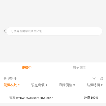
搜尋關鍵字或商品網址
競標中
歷史商品
共 906 件
競標次數
現在出價
直購價格
結標時間
賣家
評價 100%
9mpWQcwq7uaoGfuyCebXZqNHV5UnE