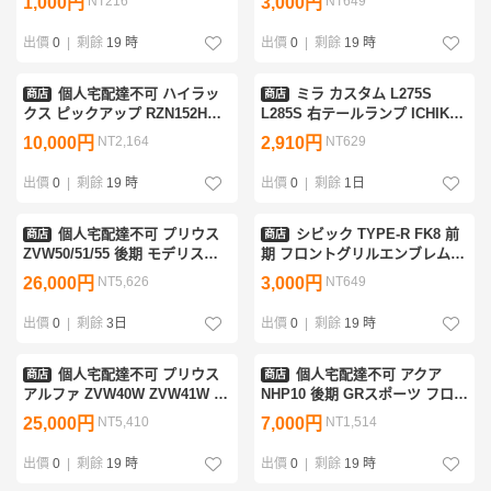
1,000円
NT216
3,000円
NT649
ィング 右ガラスモール 75551-
ーロア リアバンパーエクステン
28070 [ZNo:08000088]
ション 52108-12060 52169-
出價
0
|
剩餘
19 時
出價
0
|
剩餘
19 時
12240
個人宅配達不可 ハイラッ
ミラ カスタム L275S
商店
商店
クス ピックアップ RZN152H
L285S 右テールランプ ICHIKO
RZN147 LN167/165 RZN167 前
イチコー D049 81550-B2230
10,000円
NT2,164
2,910円
NT629
期 標準ボディ用 フロントバラ
[ZNo:29000138]
ンスパネル 53911-35220
出價
0
|
剩餘
19 時
出價
0
|
剩餘
1日
個人宅配達不可 プリウス
シビック TYPE-R FK8 前
商店
商店
ZVW50/51/55 後期 モデリスタ
期 フロントグリルエンブレム
フロントスポイラー パール 070
75700-TGH-A01 75732-TGH-
26,000円
NT5,626
3,000円
NT649
D2531-59610-A0 パール 070
A01 [ZNo:08000247]
ELEGANT ICE STYLE
出價
0
|
剩餘
3日
出價
0
|
剩餘
19 時
個人宅配達不可 プリウス
個人宅配達不可 アクア
商店
商店
アルファ ZVW40W ZVW41W 後
NHP10 後期 GRスポーツ フロン
期 フロントバンパー パール 070
トバンパー 青 8T7 52119-52A90
25,000円
NT5,410
7,000円
NT1,514
52119-47650 52119-47650-A1 [
52119-5C960 [ZNo:07000200]
出價
0
|
剩餘
19 時
出價
0
|
剩餘
19 時