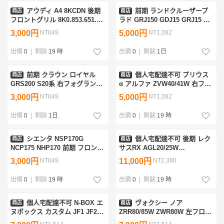
アウディ A4 8KCDN 後期
前期 ランドクルーザープ
商店
商店
フロントグリル 8K0.853.651.G
ラド GRJ150 GDJ15 GRJ15 右
8K0.853.651.H 8K0853651H/G
ヘッド ライト ハロゲン ユニッ
3,000円
NT649
5,000円
NT1,082
[ZNo:07000832]
ト KOITO 60-156 71130-60L50
印字 C [3-629]
出價
0
|
剩餘
19 時
出價
0
|
剩餘
1日
前期 クラウン ロイヤル
個人宅配達不可 プリウス
商店
商店
GRS200 S20系 右フォグランプ
α アルファ ZVW40/41W 右フロ
バルブ欠品 KOITO コイト 30-
ントフェンダー パール 070
3,000円
NT649
5,000円
NT1,082
340 [ZNo:31001141]
53801-47060 [ZNo:07000168]
出價
0
|
剩餘
1日
出價
0
|
剩餘
19 時
シエンタ NSP170G
個人宅配達不可 後期 レク
商店
商店
NCP175 NHP170 前期 フロント
サスRX AGL20/25W
グリル 黒無塗装 53101-
GYL20/25W Fスポーツ用 フロ
3,000円
NT649
11,000円
NT2,380
52460/500 53112-52470/80
ントバンパー パール 083 52119-
[ZNo:06000407]
48590 52119-4D981-A0
出價
0
|
剩餘
19 時
出價
0
|
剩餘
19 時
[05000039]
個人宅配達不可 N-BOX エ
ヴォクシー ノア
商店
商店
ヌボックス カスタム JF1 JF2
ZRR80/85W ZWR80W 左フロン
右サイドスポイラー パール
トドアマッドガード 黒 221