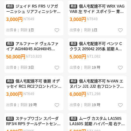
ジェイド RS FR5 リアガ
個人宅配達不可 WRX VAG
商店
商店
ーニッシュ リアフィニッシヤー
VAB 左 サイド スポイラー 青
パネル 黒 NH731P 74890-T4R-
K7X 96051VA110
3,000円
NT649
3,000円
NT649
ZZ10-M1[ZNo:02000719]
[ZNo:31000119]
出價
0
|
剩餘
1日
出價
0
|
剩餘
1日
アルファード ヴェルファ
個人宅配達不可 ベンツ C
商店
商店
イア AGH40/45 AGH40/45
クラス 205042 205系 前期 AMG
AAHH40/45 TAHA40/45 モデリ
ライン フロントバンパー パー
50,000円
NT10,820
5,000円
NT1,082
スタ MODELLISTA サイドスカ
ル A205 885 0925
ート一式 黒 202 MSD44-58005-
[ZNo:07000310]
出價
0
|
剩餘
3日
出價
0
|
剩餘
19 時
C0
個人宅配達不可 後期 オデ
個人宅配達不可 N-VAN エ
商店
商店
ッセイ RC1 RC2フロントバンパ
ヌバン JJ1 JJ2 右フロントフェ
ー パール NH883P 71101-T6A-
ンダー 白 NH906 60211-TXA-
3,000円
NT649
6,000円
NT1,298
ZW00 [ZNo:02000883]
000ZZ [ZNo:07000159]
出價
0
|
剩餘
19 時
出價
0
|
剩餘
19 時
ステップワゴン スパーダ
ムーヴ カスタム LA150S
商店
商店
RP3/4 RP5 テールゲートセンタ
LA160S 前期 ハイパー用 右テー
ーガーニッシュ 黒 NH812P
ルランプ ユニット ＬＥＤ コイ