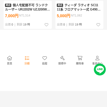
個人宅配達不可 ランドク
ティーダ ラティオ SC11
商店
商店
ルーザー URJ202W UZJ200W
11系 フロアマット一式 G4900-
前期 フロントグリル カメラ穴
ED000 [ZNo:07000253]
7,000円
NT1,514
5,000円
NT1,082
有 53101-60480 53101-60490
53101-60491 [ZNo:080002
出價
0
|
剩餘
19 時
出價
0
|
剩餘
19 時
個人宅配達不可 シエンタ
N-ONE エヌワン JG1 JG2
商店
商店
MXPC10G MXPL10/15G 左リア
後期 右テールランプ ＬＥＤ イ
スライドドアトリム トリム番号
チコー D113 33500-T4G-J120-
10,000円
NT2,164
3,000円
NT649
67614-X1R00 67640-52X90-C0
M1 33500-T4G-J12 印字Z
[ZNo:07000453]
[ZNo:05000233]
出價
0
|
剩餘
19 時
出價
0
|
剩餘
19 時
首頁
分類
追蹤
競標中
購物車
會員中心
N-BOX エヌボックス JF1
ミニ クラブマン LN20 F54
商店
商店
JF2 前期 右テールランプ ユニ
リアエンブレム 51147376043
ット イチコ D105 33501-TY0-
51147376043 51447376044
2,000円
NT432
8,000円
NT1,731
J01 印字K [ZNo:06000502]
51142755618 [ZNo:06000237]
出價
0
|
剩餘
19 時
出價
0
|
剩餘
20 時
個人宅配達不可 N-WGN エ
NBOX / エヌボック ススラ
商店
商店
ヌワゴン カスタム JH3 JH4 リ
ッシュ JF1 JF2 左テールランプ
アバンパー 紺 B610M 71501-
ユニット インディロックスタイ