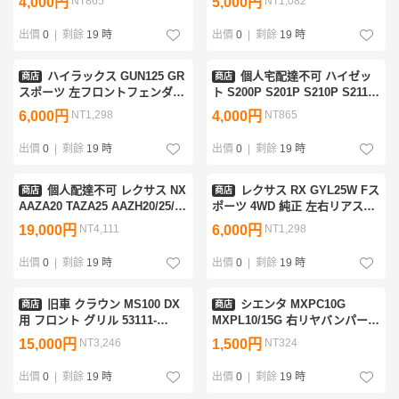
4,000円
NT865
5,000円
NT1,082
74896-TAA-00 74896-TAA-
ト 220-69010 81551-B2330
003ZC [ZNo:07000795]
[ZNo:07000082]
出價
0
|
剩餘
19 時
出價
0
|
剩餘
19 時
ハイラックス GUN125 GR
個人宅配達不可 ハイゼッ
商店
商店
スポーツ 左フロントフェンダー
ト S200P S201P S210P S211P
モールディング 53088-
後期 右アオリ 右サイドゲート
6,000円
NT1,298
4,000円
NT865
YP010/30/40 53088-YP040-A1
シルバー白 65001-B5011
[ZNo:08000052]
[ZNo:07000656]
出價
0
|
剩餘
19 時
出價
0
|
剩餘
19 時
個人配達不可 レクサス NX
レクサス RX GYL25W Fス
商店
商店
AAZA20 TAZA25 AAZH20/25/26
ポーツ 4WD 純正 左右リアスプ
リアゲート バックドア パール
リングセット [ZNo:05000737]
19,000円
NT4,111
6,000円
NT1,298
083 67005-78170
[ZNo:08000207]
出價
0
|
剩餘
19 時
出價
0
|
剩餘
19 時
旧車 クラウン MS100 DX
シエンタ MXPC10G
商店
商店
用 フロント グリル 53111-
MXPL10/15G 右リヤバンパーサ
30172 [ZNo:04000864]
イドエクステンション 52161-
15,000円
NT3,246
1,500円
NT324
52210/40 52162-52230
[ZNo:07000630]
出價
0
|
剩餘
19 時
出價
0
|
剩餘
19 時