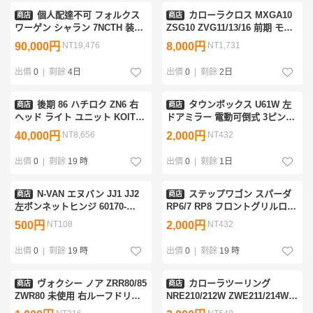
個人配達不可 フォルクス
カローラクロス MXGA10
商店
商店
ワーゲン シャラン 7NCTH 装着
ZSG10 ZVG11/13/16 前期 モデ
ロティフォーム rotiform製 19イ
リスタ メッキ フロントグリル
90,000円
NT19,476
8,000円
NT1,731
ンチ 8.5J ４本 225/40R19 一本
ガーニッシュ 52541-
リム曲り
ZG110/ZG100 MSD12-16001
出價
0
|
剩餘
4日
出價
0
|
剩餘
2日
後期 86 ハチロク ZN6 右
タウンボックス U61W 左
商店
商店
ヘッド ライト ユニット KOITO
ドアミラー 電動可倒式 3ピンタ
コイト 100-60345 SU003-08038
イプ MR533961 [ZNo:25000419]
40,000円
NT8,656
2,000円
NT432
印字A5 [ZNo:04000851]
出價
0
|
剩餘
19 時
出價
0
|
剩餘
1日
N-VAN エヌバン JJ1 JJ2
ステップワゴン スパーダ
商店
商店
左ボンネットヒンジ 60170-
RP6/7 RP8 フロントグリルロア
TXA-000ZZ [ZNo:06000321]
ーモールディング 71203-3T0-
500円
NT108
2,000円
NT432
J01/11-M1 71203-3T0-J01
[ZNo:07000073]
出價
0
|
剩餘
19 時
出價
0
|
剩餘
19 時
ヴォクシー ノア ZRR80/85
カローラツーリング
商店
商店
ZWR80 未使用 右ルーフドリッ
NRE210/212W ZWE211/214W
プサイドフィニッシュモールデ
前期 WxB用 リアバンパーカバ