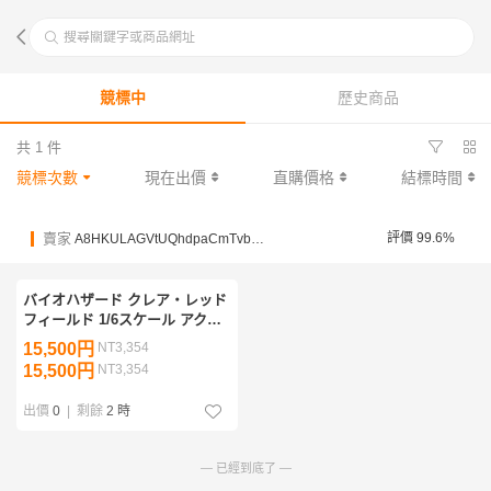
搜尋關鍵字或商品網址
競標中
歷史商品
共 1 件
競標次數
現在出價
直購價格
結標時間
賣家
評價 99.6%
A8HKULAGVtUQhdpaCmTvbQC3UZgv5
バイオハザード クレア・レッド
フィールド 1/6スケール アクシ
ョンフィギュア カスタム
15,500円
NT3,354
15,500円
NT3,354
出價
0
|
剩餘
2 時
— 已經到底了 —