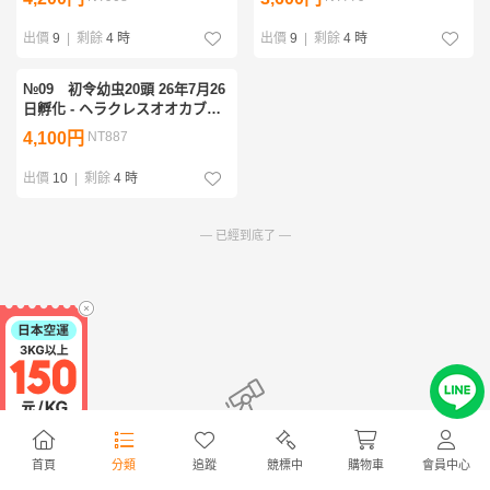
血統
血統
出價
9
|
剩餘
4 時
出價
9
|
剩餘
4 時
№09 初令幼虫20頭 26年7月26
日孵化 - ヘラクレスオオカブト
幼虫 HiroKa系血統 × OAKS系
4,100円
NT887
血統
出價
10
|
剩餘
4 時
— 已經到底了 —
無符合商品
首頁
分類
追蹤
競標中
購物車
會員中心