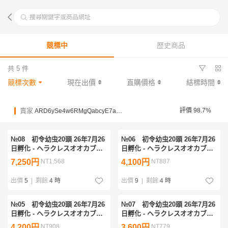
搜尋關鍵字或商品網址
競標中
歷史商品
共 5 件
競標次數
現在出價
直購價格
結標時間
賣家
評價 98.7%
ARD6ySe4w6RMgQabcyE7avuDKcanS
№08 初令幼虫20頭 26年7月26
№06 初令幼虫20頭 26年7月26
日孵化 - ヘラクレスオオカブト
日孵化 - ヘラクレスオオカブト
幼虫 HiroKa系血統 × OAKS系
幼虫 HiroKa系血統 × OAKS系
7,250円
NT1,568
4,100円
NT887
血統
血統
出價
5
|
剩餘
4 時
出價
9
|
剩餘
4 時
№05 初令幼虫20頭 26年7月26
№07 初令幼虫20頭 26年7月26
日孵化 - ヘラクレスオオカブト
日孵化 - ヘラクレスオオカブト
幼虫 HiroKa系血統 × OAKS系
幼虫 HiroKa系血統 × OAKS系
4,200円
NT908
3,600円
NT779