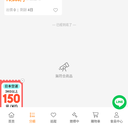
出價
0
|
剩餘
4日
— 已經到底了 —
無符合商品
首頁
分類
追蹤
競標中
購物車
會員中心