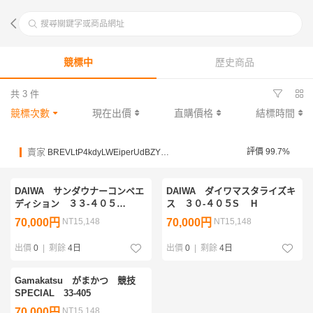
搜尋關鍵字或商品網址
競標中
歷史商品
共 3 件
競標次數
現在出價
直購價格
結標時間
賣家
評價 99.7%
BREVLtP4kdyLWEiperUdBZYLae8c
DAIWA サンダウナーコンペエ
DAIWA ダイワマスタライズキ
ディション ３３-４０５
ス ３０-４０５S H
S（05268520）
70,000円
NT15,148
70,000円
NT15,148
出價
0
|
剩餘
4日
出價
0
|
剩餘
4日
Gamakatsu がまかつ 競技
SPECIAL 33-405
70,000円
NT15,148