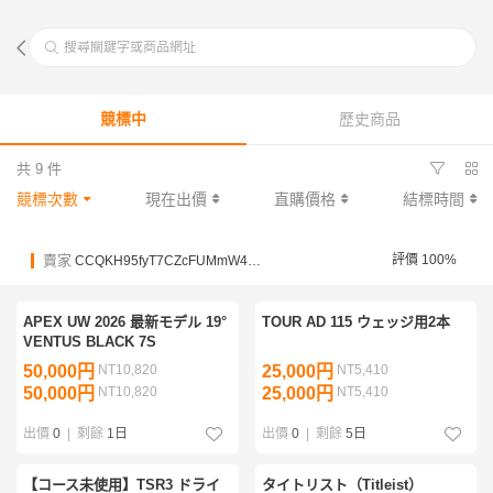
搜尋關鍵字或商品網址
競標中
歷史商品
共 9 件
競標次數
現在出價
直購價格
結標時間
賣家
評價 100%
CCQKH95fyT7CZcFUMmW4H5Ucio3xo
APEX UW 2026 最新モデル 19°
TOUR AD 115 ウェッジ用2本
VENTUS BLACK 7S
50,000円
NT10,820
25,000円
NT5,410
50,000円
NT10,820
25,000円
NT5,410
出價
0
|
剩餘
1日
出價
0
|
剩餘
5日
【コース未使用】TSR3 ドライ
タイトリスト（Titleist）