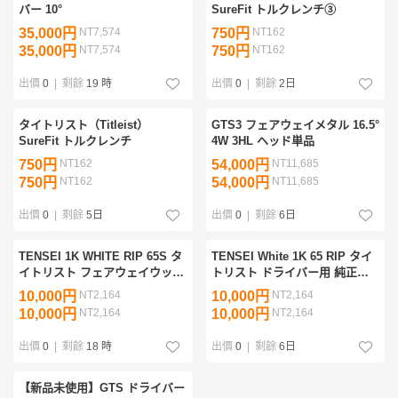
バー 10°
SureFit トルクレンチ③
35,000円
NT7,574
750円
NT162
35,000円
NT7,574
750円
NT162
出價
0
|
剩餘
19 時
出價
0
|
剩餘
2日
タイトリスト（Titleist）
GTS3 フェアウェイメタル 16.5°
SureFit トルクレンチ
4W 3HL ヘッド単品
750円
NT162
54,000円
NT11,685
750円
NT162
54,000円
NT11,685
出價
0
|
剩餘
5日
出價
0
|
剩餘
6日
TENSEI 1K WHITE RIP 65S タ
TENSEI White 1K 65 RIP タイ
イトリスト フェアウェイウッド
トリスト ドライバー用 純正ス
用 純正スリーブ付
リーブ付
10,000円
NT2,164
10,000円
NT2,164
10,000円
NT2,164
10,000円
NT2,164
出價
0
|
剩餘
18 時
出價
0
|
剩餘
6日
【新品未使用】GTS ドライバー