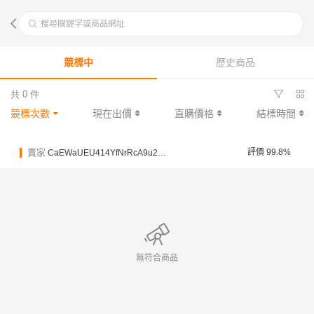
搜尋關鍵字或商品網址
競標中
歷史商品
共 0 件
競標次數
現在出價
直購價格
結標時間
賣家
評價 99.8%
CaEWaUEU414YfNrRcA9u2dHF34MBG
無符合商品