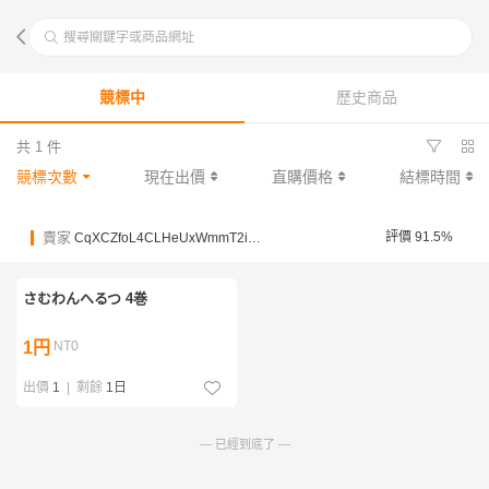
搜尋關鍵字或商品網址
競標中
歷史商品
共 1 件
競標次數
現在出價
直購價格
結標時間
賣家
評價 91.5%
CqXCZfoL4CLHeUxWmmT2i3cMZUwMz
さむわんへるつ 4巻
1円
NT0
出價
1
|
剩餘
1日
— 已經到底了 —