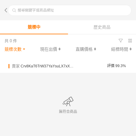
搜尋關鍵字或商品網址
競標中
歷史商品
共 0 件
競標次數
現在出價
直購價格
結標時間
賣家
評價 99.3%
Crv8KaT6TrW37YaYsuLX7xXF5dfbM
無符合商品