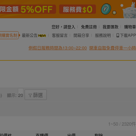
您好，
請登入
免費註冊
我要匯款
購物車
網購實名制
最新公告
客服留言
開箱分享
服務說明
下載APP
例假日服務時間為13:00~22:00
開車自取免費停車一小時
)
顯示:
篩選
1~50 / 2320件
前價格
直購價
出價
剩餘