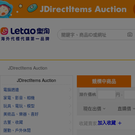
JDirectItems Auction
JDirectItems Auction
競標中商品
電腦週邊
円 -
家電、影音、相機
玩具、電玩、模型
現在出價
直購價
美術品、樂器、喜好
古董、收藏
加入收藏
收藏賣家
運動、戶外休閒