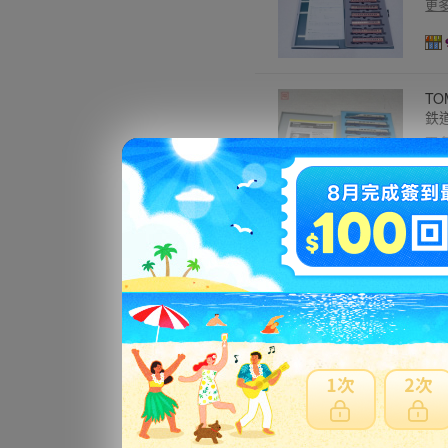
更
TO
鉄
更
オー
ホワ
更
ミニ
h 