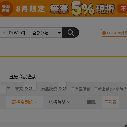
03/04
海外
歷史商品查詢
円
賣家
商品狀況
有直購價
新上架(24小時內
競標高到低
結標時間
圖片
列表
目