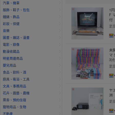
汽車、機車
服飾、鞋子、包包
1円
F
鐘錶、飾品
付
彩妝、保健
更
音樂
圖書、雜誌、漫畫
電影、錄像
未
動漫收藏品
マ 
明星周邊商品
3)
嬰兒用品
更
食品、飲料、酒
廚具、衛浴、工具
文具、事務用品
ヤエ
花卉、園藝、農機
洲【
票劵、預約住宿
更
寵物用品、生物
不動產