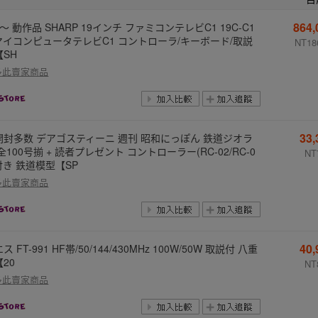
864
～ 動作品 SHARP 19インチ ファミコンテレビC1 19C-C1
 マイコンピュータテレビC1 コントローラ/キーボード/取説
NT18
【SH
多此賣家商品
33
開封多数 デアゴスティーニ 週刊 昭和にっぽん 鉄道ジオラ
全100号揃 + 読者プレゼント コントローラー(RC-02/RC-0
NT
付き 鉄道模型【SP
多此賣家商品
40
ス FT-991 HF帯/50/144/430MHz 100W/50W 取説付 八重
20
NT
多此賣家商品