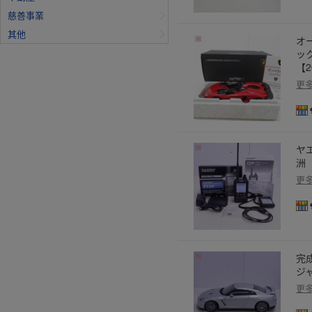
慈善事業
其他
オ
ック
【2
更
ヤエ
洲【
更
完成
ジ
更