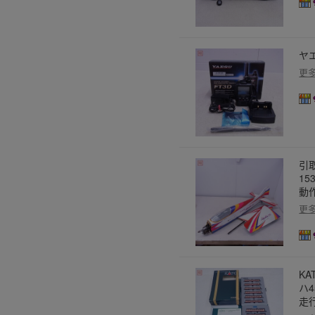
ヤエ
更
引取
15
動
更
KA
ハ4
走