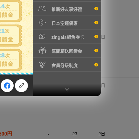
推薦好友享好禮
日本空運優惠
,250円
-
24
1日
zingala銀角零卡
2001元
寫開箱送回饋金
會員分級制度
,000円
-
23
2日
6059元
,500円
-
23
2日