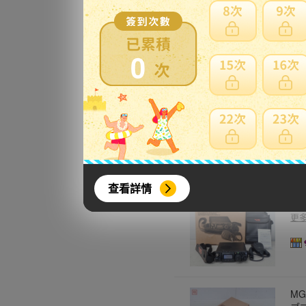
更
0
※
更
查看詳情
ヤエ
5W
更
M