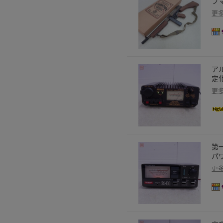
ブマ
更
アル
定化
更
第一
パ
更