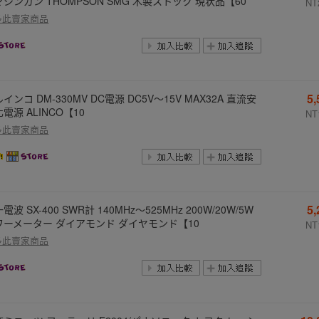
シンガン THOMPSON SMG 木製ストック 現状品【60
NT
多此賣家商品
5
インコ DM-330MV DC電源 DC5V～15V MAX32A 直流安
電源 ALINCO【10
NT
多此賣家商品
5
電波 SX-400 SWR計 140MHz～525MHz 200W/20W/5W
ワーメーター ダイアモンド ダイヤモンド【10
NT
多此賣家商品