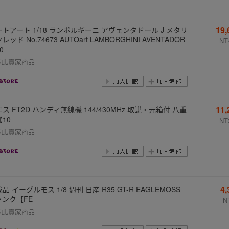
19
ートアート 1/18 ランボルギーニ アヴェンタドール J メタリ
レッド No.74673 AUTOart LAMBORGHINI AVENTADOR
NT
0
多此賣家商品
11
ス FT2D ハンディ無線機 144/430MHz 取説・元箱付 八重
10
NT
多此賣家商品
4
品 イーグルモス 1/8 週刊 日産 R35 GT-R EAGLEMOSS
ャンク【FE
N
多此賣家商品