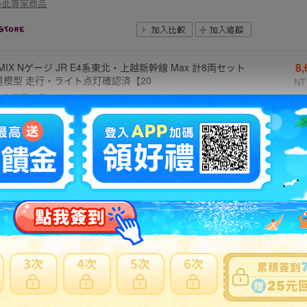
多此賣家商品
8
MIX Nゲージ JR E4系東北・上越新幹線 Max 計8両セット
道模型 走行・ライト点灯確認済【20
NT
多此賣家商品
6
トアート 1/18 トヨタ 2000GT カブリオレ (UPGRADED)
イト No.78736 AUTOart TOYOTA CABRIOLET【20
NT
多此賣家商品
8
チャンプス 1/18 ポルシェ 911 ターボS 2013 ホワイト wit
シルバーホイール No.113062321 MINICHAMPS【20
NT