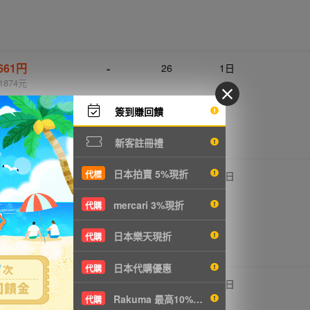
,661円
-
26
1日
1874元
簽到賺回饋
新客註冊禮
日本拍賣 5%現折
代標
,250円
-
24
2日
1352元
mercari 3%現折
代購
日本樂天現折
代購
日本代購優惠
代購
,250円
-
24
2日
Rakuma 最高10%現折
1785元
代購