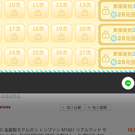
多此賣家商品
9
箱説のみ FC ファミコン 暴れん坊天狗【PP
NT
多此賣家商品
28
ス FT-817ND 新スプリアス適合品 HF帯/50/144/430MHz
 元箱付 八重洲【20
NT
多此賣家商品
10
GC 金属製モデルガン トンプソン M1921 リアルウッド サ