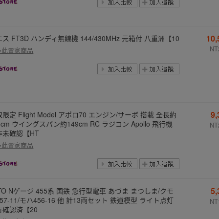
10
ス FT3D ハンディ無線機 144/430MHz 元箱付 八重洲【10
NT
多此賣家商品
9
限定 Flight Model アポロ70 エンジン/サーボ 搭載 全長約
3cm ウイングスパン約149cm RC ラジコン Apollo 飛行機
NT
作未確認【HT
多此賣家商品
5
TO Nゲージ 455系 国鉄 急行型電車 あづま まつしま/クモ
57-11/モハ456-16 他 計13両セット 鉄道模型 ライト点灯
NT
行確認済【20