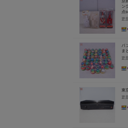
京
ング
点s
更
バン
ま
更
東京
更