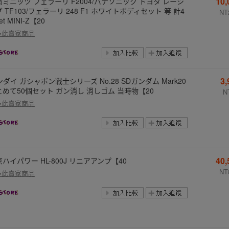
10
商ミニッツ フェラーリ F2004/パナソニック トヨタ レーシ
 TF103/フェラーリ 248 F1 ホワイトボディセット 等 計4
NT
et MINI-Z【20
多此賣家商品
3
ダイ ガシャポン戦士シリーズ No.28 SDガンダム Mark20
とめて50個セット ガン消し 消しゴム 当時物【20
N
多此賣家商品
40
ハイパワー HL-800J リニアアンプ【40
NT
多此賣家商品