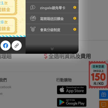
zingala銀角零卡
寫開箱送回饋金
會員分級制度
額理賠
全透明資訊及費用
我們
行動購物
cebook
ne