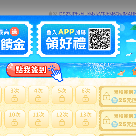
賣家
DS27JPhxhfUrMxizVTJbM6QwfMAH
0~0件 / 0件
跳至
頁