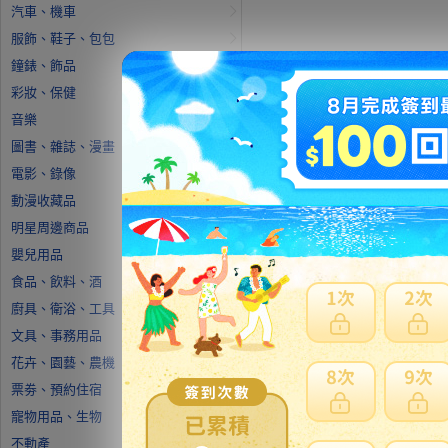
汽車、機車
服飾、鞋子、包包
鐘錶、飾品
彩妝、保健
音樂
圖書、雜誌、漫畫
電影、錄像
動漫收藏品
明星周邊商品
嬰兒用品
食品、飲料、酒
廚具、衛浴、工具
文具、事務用品
花卉、園藝、農機
票劵、預約住宿
寵物用品、生物
不動產