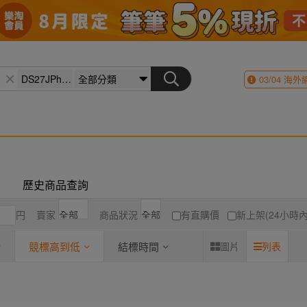
03/04
海外
歷史商品查詢
円
賣家
商品狀況
有直購價
新上架(24小時內
競標高到低
結標時間
圖片
列表