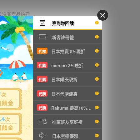
K
沒有商品拍賣
簽到賺回饋
新客註冊禮
日本拍賣 5%現折
代標
mercari 3%現折
代購
日本樂天現折
代購
日本代購優惠
代購
Rakuma 最高10%現折
代購
推薦好友享好禮
日本空運優惠