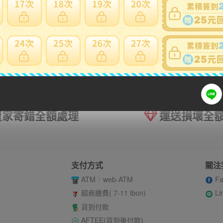
賣家寄錯全額處理
運送損壞全
支付方式
關注
ATM
web-ATM
Fa
Li
超商繳費( 7-11 ibon)
貨到付款
AFTEE(貨到後付款)