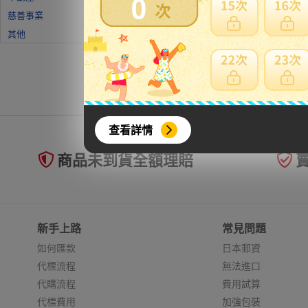
0
慈善事業
其他
查看詳情
商品未到貨全額理賠
新手上路
常見問題
如何匯款
日本郵資
代標流程
無法進口
代購流程
費用試算
代標費用
加強包裝